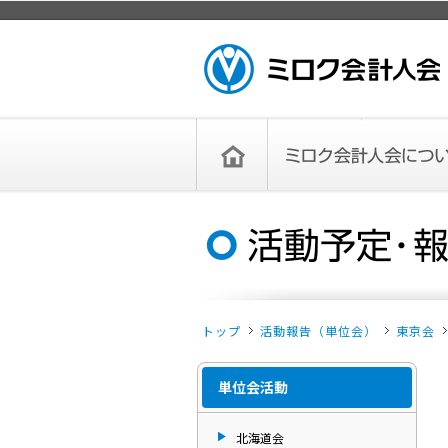
ページトップ
ミロク会計人会 MIROKU ACCOUNTING
PERSON ASSOCIATION
トップペー
ミロク会計人会について
ミロク会計人会とは
ミロク会計人会連合会
委員会
単位会
役員一覧
入会のご案内
お問い合わせ
お知らせ
ジ
トップ
活動報告（単位会）
東京会
単位会活動
北海道会