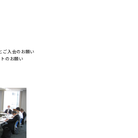
案)について
(案)について
告について
内とご入会のお願い
ンケートのお願い