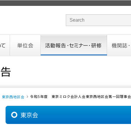
サイト内検索のキーワード
単位会
活動報告・セミナー・研修
機関誌・ド
北海道会
東北会
関東信越会
東京会
北陸会
中部会
近畿会
中国会
四国会
九州会
沖縄会
活動予定／報告
統一研修会
研修・セミナー一覧
オンデマンドセミナー
CHANNE
お役立ち
令和5年度 東京ミロク会計人会東京西地区会第一回理事会(令
東京西地区会
東京会