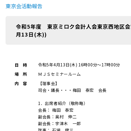
東京会活動報告
令和5年度 東京ミロク会計人会東京西地区会
月13日(木))
令和5年4月13日(木) 16時00分～17時00分
日 時
ＭＪＳセミナールーム
場 所
【理事会】
内 容
司会・議長・・・梅田 泰宏 会長
1．出席者紹介（
会長： 梅田 泰宏
副会長：奥村 伸二
副会長：宇津木 一郎
理事： 石場 健三