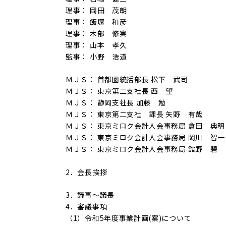
理事： 岡田 茂朗
理事： 飯塚 和彦
理事： 木部 修実
理事： 山本 孝久
監事： 小野 浩道
ＭＪＳ： 首都圏統括部長 松下 武司
ＭＪＳ： 東京第二支社長 西 望
ＭＪＳ： 静岡支社長 加藤 勉
ＭＪＳ： 東京第二支社 課長 矢野 有哉
ＭＪＳ： 東京ミロク会計人会事務局 倉田 典明
ＭＪＳ： 東京ミロク会計人会事務局 岡川 智一
ＭＪＳ： 東京ミロク会計人会事務局 舘野 碧
2．会長挨拶
3．議事～議長
4．審議事項
（1）令和5年度事業計画