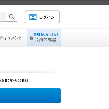
検索
キュメント
情報もりだくさん！会
L
ページ
員の部屋
和5年4月13日(木))