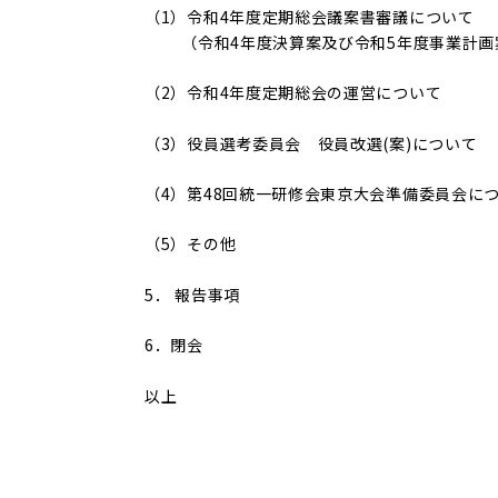
（1）令和4年度定期総会議案書審
（令和4年度決算案及び令和5年度事業計画
（2）令和4年度定期総会の運営について 
（3）役員選考委員会 役員改選(案
（4）第48回統一研修会東京大会準備委員会に
（5）その他
5． 報告事項
6．
以上