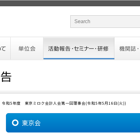
サイト内検索のキーワード
単位会
活動報告・セミナー・研修
機関誌・ド
北海道会
東北会
関東信越会
東京会
北陸会
中部会
近畿会
中国会
四国会
九州会
沖縄会
活動予定／報告
統一研修会
研修・セミナー一覧
オンデマンドセミナー
CHANNE
お役立ち
令和5年度 東京ミロク会計人会第一回理事会(令和5年5月16日(火))
東京会