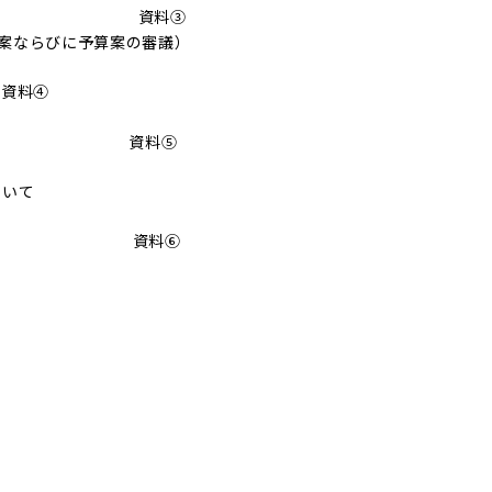
議について 資料③
案ならびに予算案の審議）
資料④
)について 資料⑤
ついて
 資料⑥
閉会