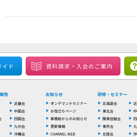
ガイド
資料請求・
入会のご案内
報告
お知らせ
研修・セミナー
近畿会
オンデマンドセミナー
北海道会
近
中国会
お役立ちページ
東北会
中
会
四国会
事務局からのお知らせ
関東信越会
四
九州会
更新情報
東京会
九
沖縄会
CHANNEL WEB
北陸会
沖