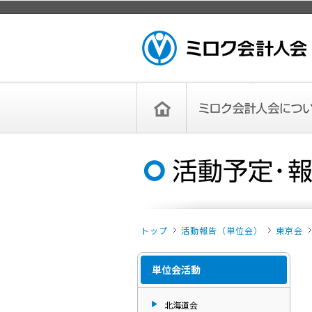
ページトップ
ミロク会計人会 MIROKU ACCOUNTING
PERSON ASSOCIATION
トップペー
ミロク会計人会について
ミロク会計人会とは
ミロク会計人会連合会
委員会
単位会
役員一覧
入会のご案内
お問い合わせ
お知らせ
ジ
トップ
活動報告（単位会）
東京会
単位会活動
北海道会