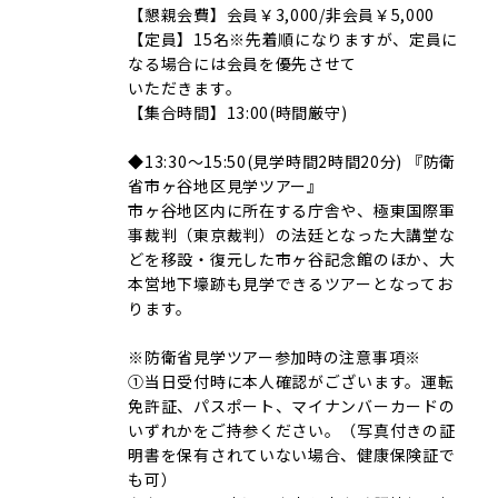
【懇親会費】会員￥3,000/非会員￥5,000
【定員】15名※先着順になりますが、定員に
なる場合には会員を優先させて
いただきます。
【集合時間】13:00(時間厳守)
◆13:30～15:50(見学時間2時間20分) 『防衛
省市ヶ谷地区見学ツアー』
市ヶ谷地区内に所在する庁舎や、極東国際軍
事裁判（東京裁判）の法廷となった大講堂な
どを移設・復元した市ヶ谷記念館のほか、大
本営地下壕跡も見学できるツアーとなってお
ります。
※防衛省見学ツアー参加時の注意事項※
①当日受付時に本人確認がございます。運転
免許証、パスポート、マイナンバーカードの
いずれかをご持参ください。（写真付きの証
明書を保有されていない場合、健康保険証で
も可）