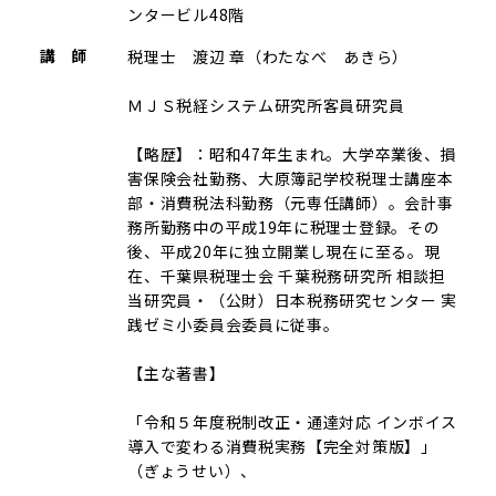
ンタービル48階
講 師
税理士 渡辺 章（わたなべ あきら）
ＭＪＳ税経システム研究所客員研究員
【略歴】：昭和47年生まれ。大学卒業後、損
害保険会社勤務、大原簿記学校税理士講座本
部・消費税法科勤務（元専任講師）。会計事
務所勤務中の平成19年に税理士登録。その
後、平成20年に独立開業し現在に至る。現
在、千葉県税理士会 千葉税務研究所 相談担
当研究員・（公財）日本税務研究センター 実
践ゼミ小委員会委員に従事。
【主な著書】
「令和５年度税制改正・通達対応 インボイス
導入で変わる消費税実務【完全対策版】」
（ぎょうせい）、