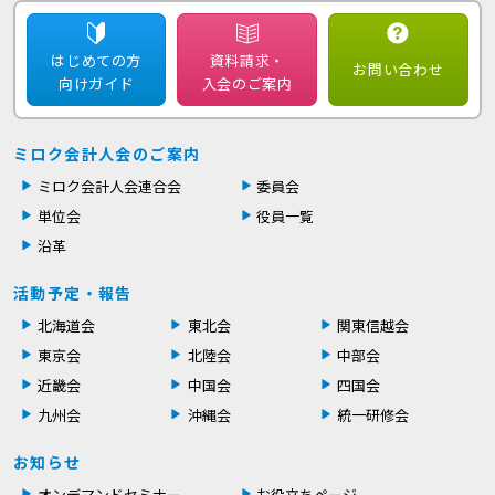
はじめての方
資料請求・
お問い合わせ
向けガイド
入会のご案内
ミロク会計人会のご案内
ミロク会計人会連合会
委員会
単位会
役員一覧
沿革
活動予定・報告
北海道会
東北会
関東信越会
東京会
北陸会
中部会
近畿会
中国会
四国会
九州会
沖縄会
統一研修会
お知らせ
オンデマンドセミナー
お役立ちページ