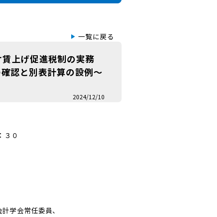
一覧に戻る
け賃上げ促進税制の実務
の確認と別表計算の設例～
2024/12/10
：３０
会計学会常任委員、