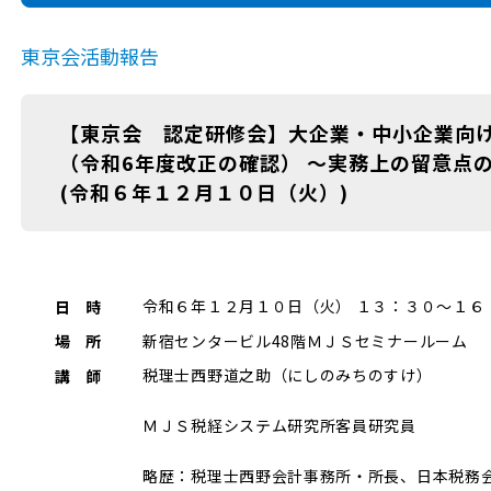
東京会活動報告
【東京会 認定研修会】大企業・中小企業向
（令和6年度改正の確認） ～実務上の留意点
(令和６年１２月１０日（火）)
令和６年１２月１０日（火） １３：３０～１６
日 時
新宿センタービル48階ＭＪＳセミナールーム
場 所
税理士西野道之助（にしのみちのすけ）
講 師
ＭＪＳ税経システム研究所客員研究員
略歴：税理士西野会計事務所・所長、日本税務