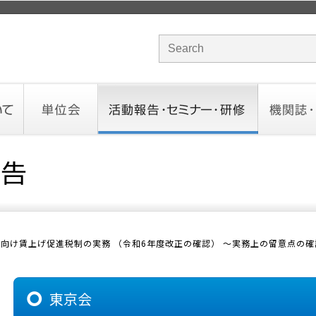
サイト内検索のキーワード
単位会
活動報告・セミナー・研修
機関誌・ド
北海道会
東北会
関東信越会
東京会
北陸会
中部会
近畿会
中国会
四国会
九州会
沖縄会
活動予定／報告
統一研修会
研修・セミナー一覧
オンデマンドセミナー
CHANNE
お役立ち
向け賃上げ促進税制の実務 （令和6年度改正の確認） ～実務上の留意点の確
東京会