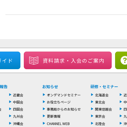
ガイド
資料請求・
入会のご案内
報告
お知らせ
研修・セミナー
近畿会
オンデマンドセミナー
北海道会
近
中国会
お役立ちページ
東北会
中
会
四国会
事務局からのお知らせ
関東信越会
四
九州会
更新情報
東京会
九
沖縄会
CHANNEL WEB
北陸会
沖