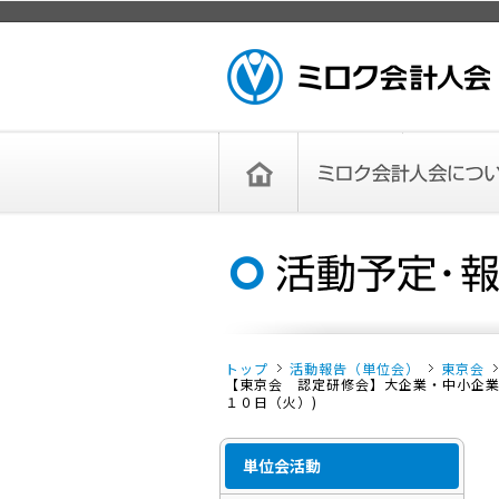
ページトップ
ミロク会計人会 MIROKU ACCOUNTING
PERSON ASSOCIATION
トップペー
ミロク会計人会について
ミロク会計人会とは
ミロク会計人会連合会
委員会
単位会
役員一覧
入会のご案内
お問い合わせ
お知らせ
ジ
トップ
活動報告（単位会）
東京会
【東京会 認定研修会】大企業・中小企業
１０日（火）)
単位会活動