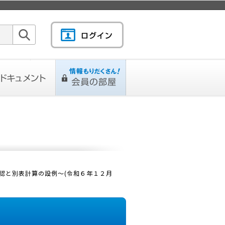
検索
キュメント
情報もりだくさん！会
L
ページ
員の部屋
認と別表計算の設例～(令和６年１２月