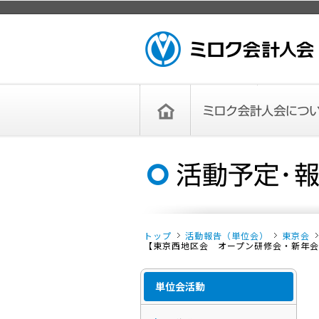
ページトップ
ミロク会計人会 MIROKU ACCOUNTING
PERSON ASSOCIATION
トップペー
ミロク会計人会について
ミロク会計人会とは
ミロク会計人会連合会
委員会
単位会
役員一覧
入会のご案内
お問い合わせ
お知らせ
ジ
トップ
活動報告（単位会）
東京会
【東京西地区会 オープン研修会・新年会】研
単位会活動