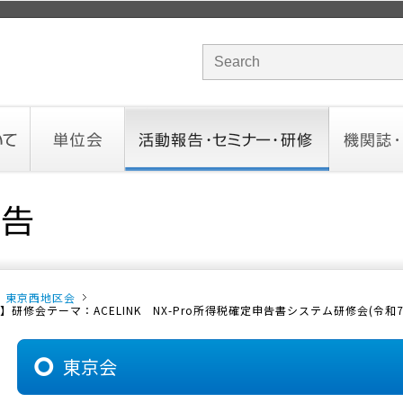
サイト内検索のキーワード
単位会
活動報告・セミナー・研修
機関誌・ド
北海道会
東北会
関東信越会
東京会
北陸会
中部会
近畿会
中国会
四国会
九州会
沖縄会
活動予定／報告
統一研修会
研修・セミナー一覧
オンデマンドセミナー
CHANNE
お役立ち
東京西地区会
修会テーマ：ACELINK NX-Pro所得税確定申告書システム研修会(令和
東京会