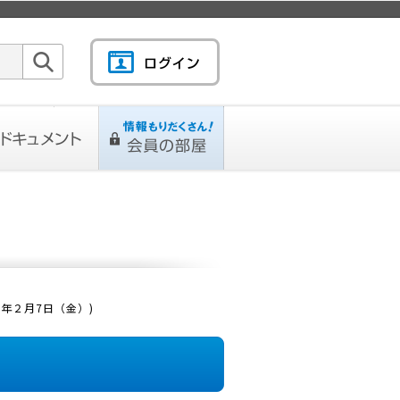
検索
キュメント
情報もりだくさん！会
L
ページ
員の部屋
7年２月7日（金）)