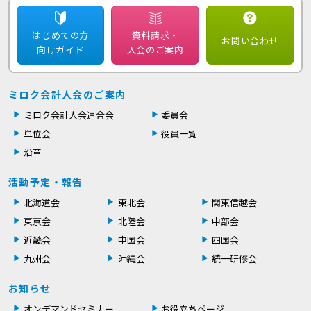
はじめての方
資料請求・
お問い合わせ
向けガイド
入会のご案内
ミロク会計人会のご案内
ミロク会計人会連合会
委員会
単位会
役員一覧
沿革
活動予定・報告
北海道会
東北会
関東信越会
東京会
北陸会
中部会
近畿会
中国会
四国会
九州会
沖縄会
統一研修会
お知らせ
オンデマンドセミナー
お役立ちページ