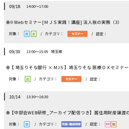
09/18
14:00～17:00
🌐
※Webセミナー[ＭＪＳ実践！講座] 法人税の実務（3）
09/30
13:00～15:05
埼玉県
🌐
【 埼玉りそな銀行 × MJS 】埼玉りそな 医療ＤＸセミナー
10/14
13:30～16:30
🌐
【中部会WEB研修_アーカイブ配信つき】居住用財産譲