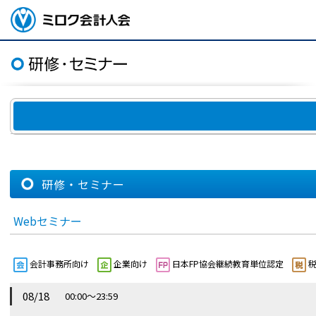
ページトップ
ミロク会計人会 MIROKU
ACCOUNTING PERSON
ASSOCIATION
研修・セミナー
Webセミナー
会計事務所向け
企業向け
日本FP協会継続教育単位認定
税
08/18
00:00～23:59