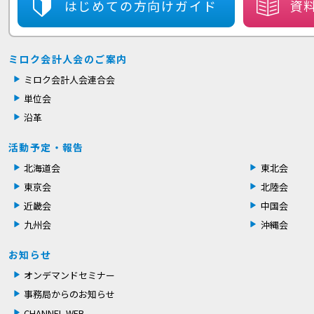
はじめての方
向けガイド
資
ミロク会計人会のご案内
ミロク会計人会連合会
単位会
沿革
活動予定・報告
北海道会
東北会
東京会
北陸会
近畿会
中国会
九州会
沖縄会
お知らせ
オンデマンドセミナー
事務局からのお知らせ
CHANNEL WEB