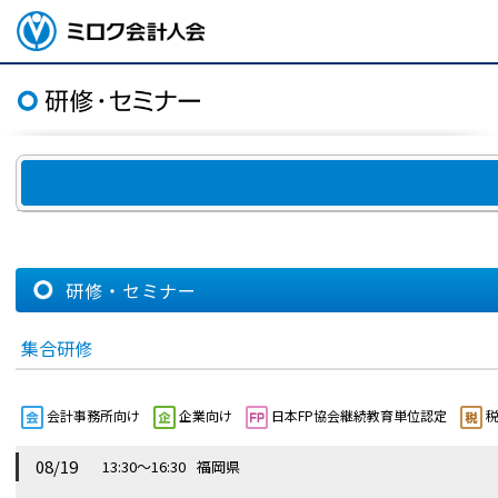
ページトップ
ミロク会計人会 MIROKU
ACCOUNTING PERSON
ASSOCIATION
研修・セミナー
集合研修
会計事務所向け
企業向け
日本FP協会継続教育単位認定
税
08/19
13:30～16:30
福岡県