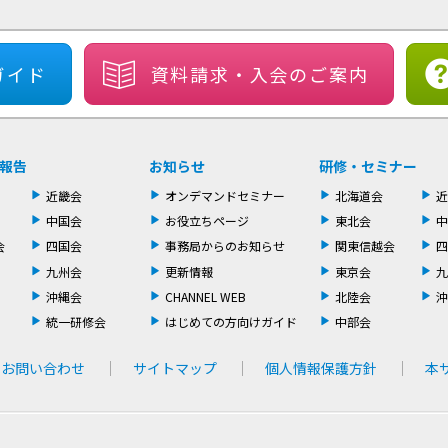
ガイド
資料請求・
入会のご案内
報告
お知らせ
研修・セミナー
近畿会
オンデマンドセミナー
北海道会
近
中国会
お役立ちページ
東北会
中
会
四国会
事務局からのお知らせ
関東信越会
四
九州会
更新情報
東京会
九
沖縄会
CHANNEL WEB
北陸会
沖
統一研修会
はじめての方向けガイド
中部会
お問い合わせ
サイトマップ
個人情報保護方針
本