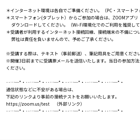
＊インターネット環境は各自でご準備ください。（PC・スマートフ
＊スマートフォン(タブレット）からご参加の場合は、ZOOMアプリ（ZOO
ダウンロードしてください。（Wi-Fi環境化でのご利用を推奨し
＊受講者が利用するインターネット接続回線、接続端末の不備につ
弊社は責任を負いませんので、予めご了承ください。
※受講する際は、テキスト（事前郵送）、筆記用具をご用意くださ
※開催3日前までに受講票メールを送信いたします。当日の参加方法
ください。
‥…─*・‥…─*・‥…─*・‥…─*・‥…─*・‥…─*・
通信状態などに不安がある場合は、
下記のリンクより事前の接続テストをお願いいたします。
https://zoom.us/test （外部リンク）
‥…─*・‥…─*・‥…─*・‥…─*・‥…─*・‥…─*・