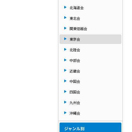
北海道会
東北会
関東信越会
東京会
北陸会
中部会
近畿会
中国会
四国会
九州会
沖縄会
ジャンル別