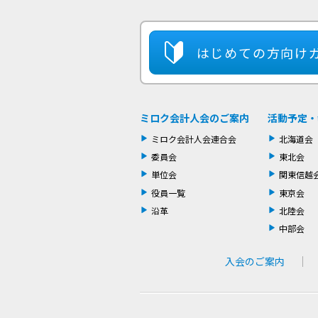
はじめての方
向け
ミロク会計人会のご案内
活動予定・
ミロク会計人会連合会
北海道会
委員会
東北会
単位会
関東信越
役員一覧
東京会
沿革
北陸会
中部会
入会のご案内