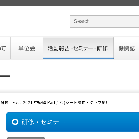
サイト内検索のキーワード
単位会
活動報告・セミナー・研修
機関誌・ド
北海道会
東北会
関東信越会
東京会
北陸会
中部会
近畿会
中国会
四国会
九州会
沖縄会
活動予定／報告
統一研修会
研修・セミナー一覧
オンデマンドセミナー
CHANNE
お役立ち
研修 Excel2021 中級編 Part(1/2)シート操作・グラフ応用
研修・セミナー