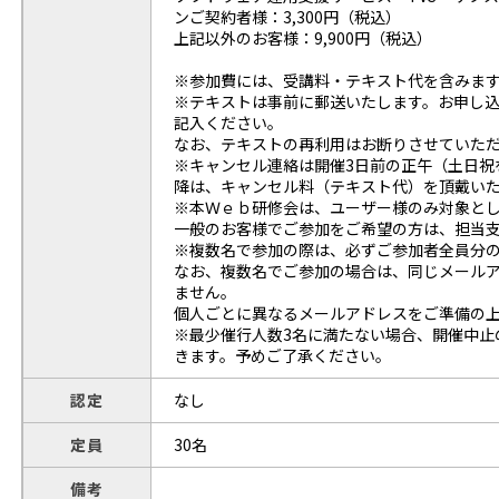
ンご契約者様：3,300円（税込）
上記以外のお客様：9,900円（税込）
※参加費には、受講料・テキスト代を含みま
※テキストは事前に郵送いたします。お申し
記入ください。
なお、テキストの再利用はお断りさせていた
※キャンセル連絡は開催3日前の正午（土日祝
降は、キャンセル料（テキスト代）を頂戴い
※本Ｗｅｂ研修会は、ユーザー様のみ対象と
一般のお客様でご参加をご希望の方は、担当
※複数名で参加の際は、必ずご参加者全員分
なお、複数名でご参加の場合は、同じメール
ません。
個人ごとに異なるメールアドレスをご準備の
※最少催行人数3名に満たない場合、開催中止
きます。予めご了承ください。
認定
なし
定員
30名
備考