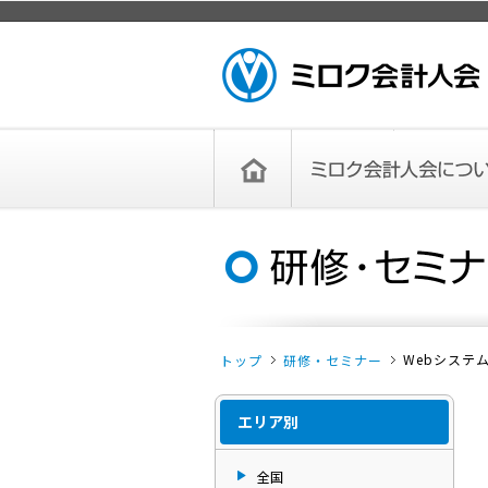
ページトップ
ミロク会計人会 MIROKU ACCOUNTING
PERSON ASSOCIATION
トップペー
ミロク会計人会について
ミロク会計人会とは
ミロク会計人会連合会
委員会
単位会
役員一覧
入会のご案内
お問い合わせ
お知らせ
ジ
Webシステム
トップ
研修・セミナー
エリア別
全国