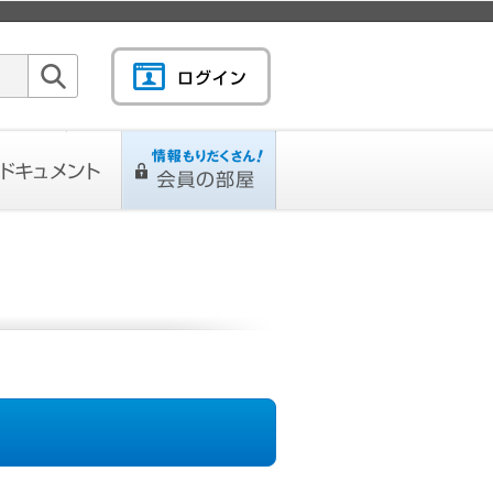
検索
キュメント
情報もりだくさん！会
L
ページ
員の部屋