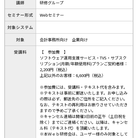
講師
研修グループ
セミナー形式
Webセミナー
対象システム
対象
会計事務所向け 企業向け
受講料
【 参加費 】
ソフトウェア運用支援サービス・TVS・サブスク
リプション(月額/年額使用料)プランご契約者様：
2,200円（税込）
上記以外のお客様：6,600円（税込）
※参加費には、受講料・テキスト代を含みます。
※テキストは事前に郵送いたします。お申し込み
の際は必ず、郵送先のご住所をご記入ください。
なお、テキストの再利用はお断りさせていただき
ますので予めご了承ください。
※キャンセル連絡は開催3日前の正午（土日祝を
除く）までにご連絡ください。以降は、キャンセ
ル料（テキスト代）を頂戴いたします。
※本Ｗｅｂ研修会は、ユーザー様のみ対象として