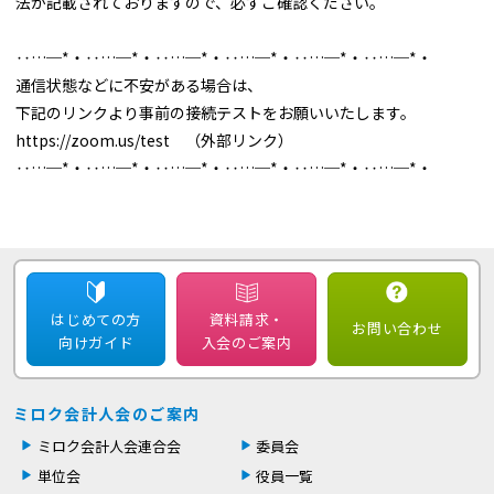
法が記載されておりますので、必ずご確認ください。
‥…─*・‥…─*・‥…─*・‥…─*・‥…─*・‥…─*・
通信状態などに不安がある場合は、
下記のリンクより事前の接続テストをお願いいたします。
https://zoom.us/test （外部リンク）
‥…─*・‥…─*・‥…─*・‥…─*・‥…─*・‥…─*・
はじめての方
資料請求・
お問い合わせ
向けガイド
入会のご案内
ミロク会計人会のご案内
ミロク会計人会連合会
委員会
単位会
役員一覧