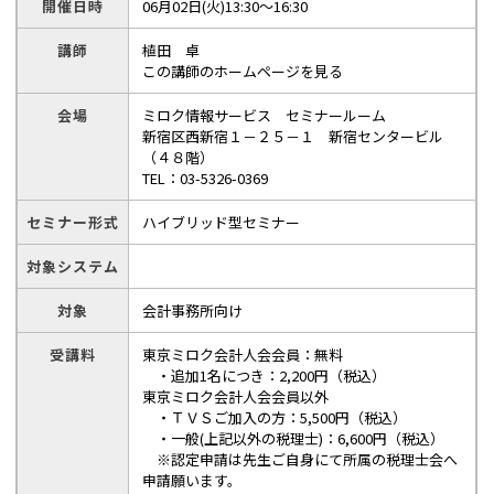
開催日時
06月02日(火)13:30～16:30
講師
植田 卓
この講師のホームページを見る
会場
ミロク情報サービス セミナールーム
新宿区西新宿１－２５－１ 新宿センタービル
（４８階）
TEL：03-5326-0369
セミナー形式
ハイブリッド型セミナー
対象システム
対象
会計事務所向け
受講料
東京ミロク会計人会会員：無料
・追加1名につき：2,200円（税込）
東京ミロク会計人会会員以外
・ＴＶＳご加入の方：5,500円（税込）
・一般(上記以外の税理士)：6,600円（税込）
※認定申請は先生ご自身にて所属の税理士会へ
申請願います。