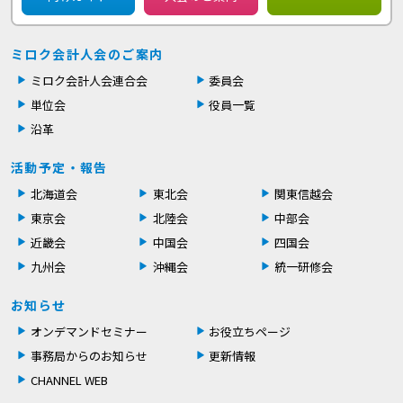
ミロク会計人会のご案内
ミロク会計人会連合会
委員会
単位会
役員一覧
沿革
活動予定・報告
北海道会
東北会
関東信越会
東京会
北陸会
中部会
近畿会
中国会
四国会
九州会
沖縄会
統一研修会
お知らせ
オンデマンドセミナー
お役立ちページ
事務局からのお知らせ
更新情報
CHANNEL WEB