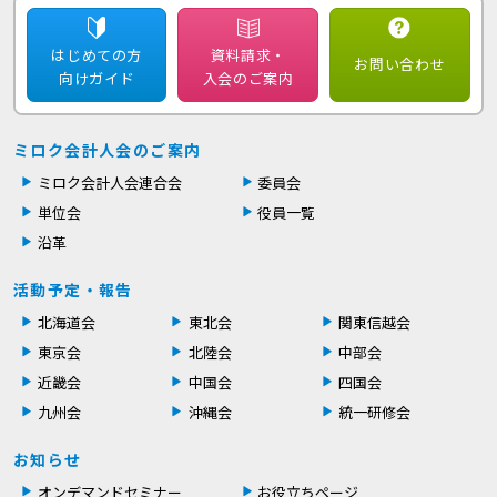
はじめての方
資料請求・
お問い合わせ
向けガイド
入会のご案内
ミロク会計人会のご案内
ミロク会計人会連合会
委員会
単位会
役員一覧
沿革
活動予定・報告
北海道会
東北会
関東信越会
東京会
北陸会
中部会
近畿会
中国会
四国会
九州会
沖縄会
統一研修会
お知らせ
オンデマンドセミナー
お役立ちページ