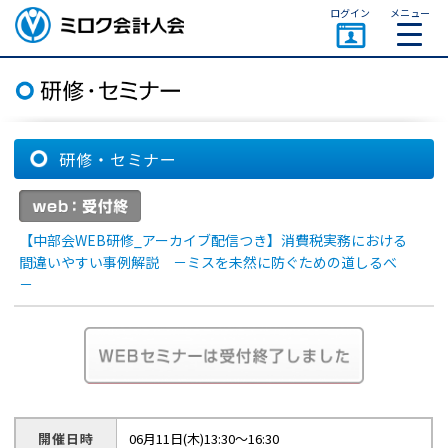
ページトップ
ログイン
メニュー
ミロク会計人会 MIROKU
ACCOUNTING PERSON
ASSOCIATION
研修・セミナー
【中部会WEB研修_アーカイブ配信つき】消費税実務における
間違いやすい事例解説 －ミスを未然に防ぐための道しるべ
－
開催日時
06月11日(木)13:30～16:30