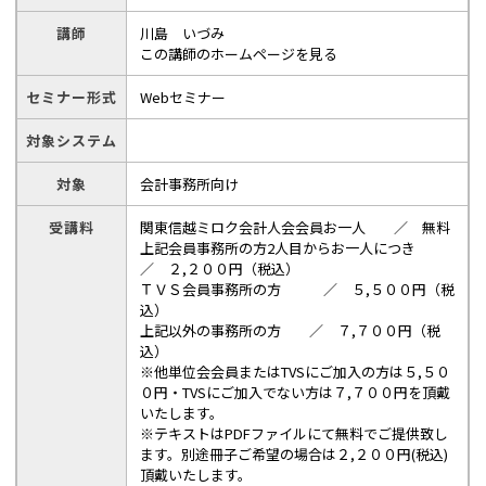
講師
川島 いづみ
この講師のホームページを見る
セミナー形式
Webセミナー
対象システム
対象
会計事務所向け
受講料
関東信越ミロク会計人会会員お一人 ／ 無料
上記会員事務所の方2人目からお一人につき
／ ２,２００円（税込）
ＴＶＳ会員事務所の方 ／ ５,５００円（税
込）
上記以外の事務所の方 ／ ７,７００円（税
込）
※他単位会会員またはTVSにご加入の方は５,５０
０円・TVSにご加入でない方は７,７００円を頂戴
いたします。
※テキストはPDFファイルにて無料でご提供致し
ます。別途冊子ご希望の場合は２,２００円(税込)
頂戴いたします。