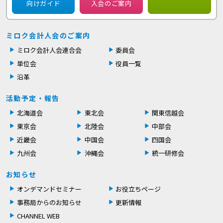
向けガイド
入会のご案内
ミロク会計人会のご案内
ミロク会計人会連合会
委員会
単位会
役員一覧
沿革
活動予定・報告
北海道会
東北会
関東信越会
東京会
北陸会
中部会
近畿会
中国会
四国会
九州会
沖縄会
統一研修会
お知らせ
オンデマンドセミナー
お役立ちページ
事務局からのお知らせ
更新情報
CHANNEL WEB