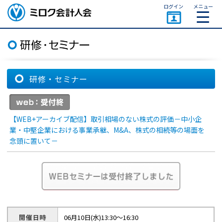
ページトップ
ログイン
メニュー
ミロク会計人会 MIROKU
ACCOUNTING PERSON
ASSOCIATION
研修・セミナー
【WEB+アーカイブ配信】取引相場のない株式の評価－中小企
業・中堅企業における事業承継、M&A、株式の相続等の場面を
念頭に置いて－
開催日時
06月10日(水)13:30～16:30