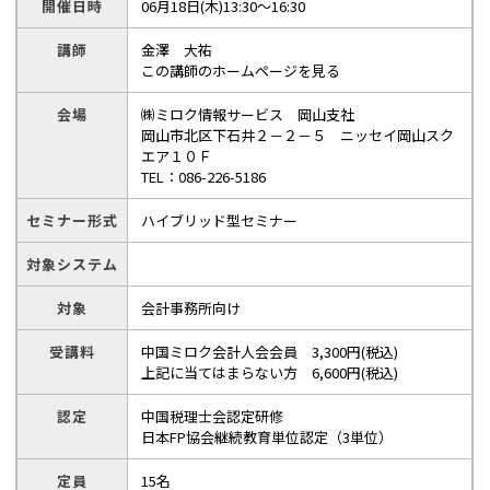
開催日時
06月18日(木)13:30～16:30
講師
金澤 大祐
この講師のホームページを見る
会場
㈱ミロク情報サービス 岡山支社
岡山市北区下石井２－２－５ ニッセイ岡山スク
エア１０Ｆ
TEL：086-226-5186
セミナー形式
ハイブリッド型セミナー
対象システム
対象
会計事務所向け
受講料
中国ミロク会計人会会員 3,300円(税込)
上記に当てはまらない方 6,600円(税込)
認定
中国税理士会認定研修
日本FP協会継続教育単位認定（3単位）
定員
15名