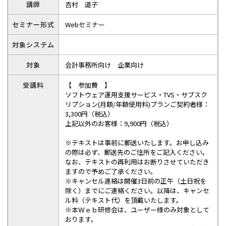
講師
吉村 道子
セミナー形式
Webセミナー
対象システム
対象
会計事務所向け 企業向け
受講料
【 参加費 】
ソフトウェア運用支援サービス・TVS・サブスク
リプション(月額/年額使用料)プランご契約者様：
3,300円（税込）
上記以外のお客様：9,900円（税込）
※テキストは事前に郵送いたします。お申し込み
の際は必ず、郵送先のご住所をご記入ください。
なお、テキストの再利用はお断りさせていただき
ますので予めご了承ください。
※キャンセル連絡は開催3日前の正午（土日祝を
除く）までにご連絡ください。以降は、キャンセ
ル料（テキスト代）を頂戴いたします。
※本Ｗｅｂ研修会は、ユーザー様のみ対象として
おります。