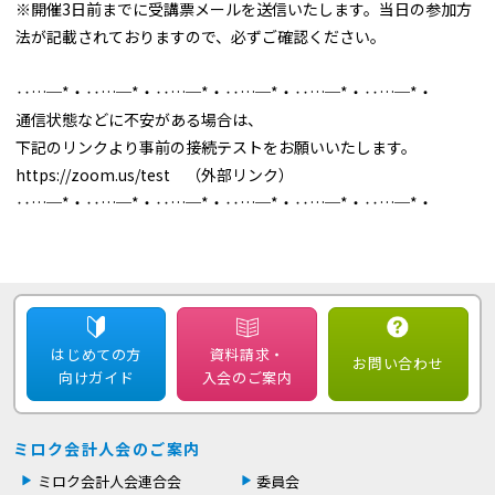
※開催3日前までに受講票メールを送信いたします。当日の参加方
法が記載されておりますので、必ずご確認ください。
‥…─*・‥…─*・‥…─*・‥…─*・‥…─*・‥…─*・
通信状態などに不安がある場合は、
下記のリンクより事前の接続テストをお願いいたします。
https://zoom.us/test （外部リンク）
‥…─*・‥…─*・‥…─*・‥…─*・‥…─*・‥…─*・
はじめての方
資料請求・
お問い合わせ
向けガイド
入会のご案内
ミロク会計人会のご案内
ミロク会計人会連合会
委員会