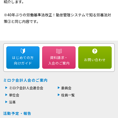
紹介します。
※40年ぶりの労働基準法改正！勤怠管理システムで知る労基法対
策②と同じ内容です。
はじめての方
資料請求・
お問い合わせ
向けガイド
入会のご案内
ミロク会計人会のご案内
ミロク会計人会連合会
委員会
単位会
役員一覧
沿革
活動予定・報告