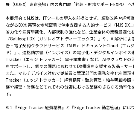
展（ODEX）東京会場」内の専門展「経理・財務サポートEXPO」へ
本展示会でMJSは、ITツールの導入を前提とせず、業務改善や経営
ながるDXの実現を地域密着で伴走支援する人的サービス『MJS D
省力化や決算早期化、内部統制の強化など、企業全体の業務最適化を
『Galileopt DX（ガリレオプト ディーエックス）』や、AI解
管・電子契約クラウドサービス『MJS e-ドキュメントCloud（エム
ド）』、適格請求書（インボイス）の電子化・デジタルインボイス送
Tracker（エッジ トラッカー） 電子請求書』など、AIやクラウ
をサポートし、個々の課題にあわせてDX推進を支援する製品・サー
また、マルチデバイス対応で従業員と管理部門の業務効率化を実現す
Tracker（エッジ トラッカー）経費精算・勤怠管理・給与明細参
務や経理・財務などそれぞれの分野における業務のさらなる効率化
す。
※1 『Edge Tracker 経費精算』と『Edge Tracker 勤怠