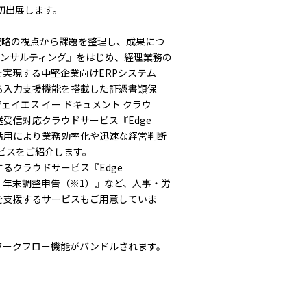
初出展します。
戦略の視点から課題を整理し、成果につ
Xコンサルティング』をはじめ、経理業務の
実現する中堅企業向けERPシステム
析による入力支援機能を搭載した証憑書類保
ジェイエス イー ドキュメント クラウ
受信対応クラウドサービス『Edge
ドの活用により業務効率化や迅速な経営判断
ビスをご紹介します。
るクラウドサービス『Edge
照・年末調整申告（※1）』など、人事・労
を支援するサービスもご用意していま
管理』にはワークフロー機能がバンドルされます。