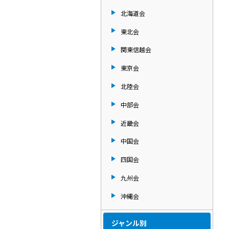
北海道会
東北会
関東信越会
東京会
北陸会
中部会
近畿会
中国会
四国会
九州会
沖縄会
ジャンル別