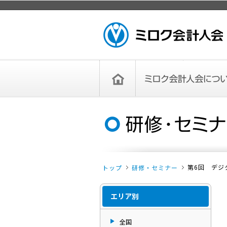
ページトップ
ミロク会計人会 MIROKU ACCOUNTING
PERSON ASSOCIATION
トップペー
ミロク会計人会について
ミロク会計人会とは
ミロク会計人会連合会
委員会
単位会
役員一覧
入会のご案内
お問い合わせ
お知らせ
ジ
第6回 デジ
トップ
研修・セミナー
エリア別
全国