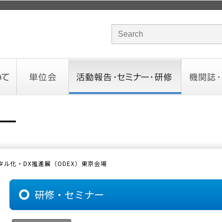
サイト内検索のキーワード
単位会
活動報告・セミナー・研修
機関誌・ド
北海道会
東北会
関東信越会
東京会
北陸会
中部会
近畿会
中国会
四国会
九州会
沖縄会
活動予定／報告
統一研修会
研修・セミナー一覧
オンデマンドセミナー
CHANNE
お役立ち
タル化・DX推進展（ODEX）東京会場
研修・セミナー