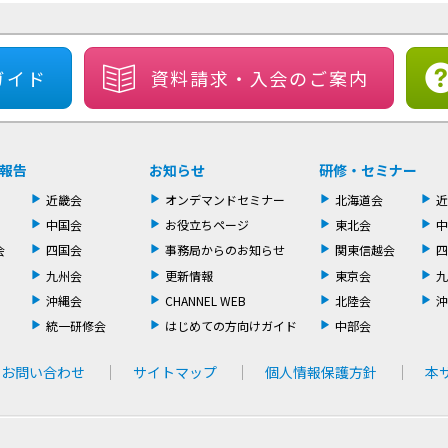
ガイド
資料請求・
入会のご案内
報告
お知らせ
研修・セミナー
近畿会
オンデマンドセミナー
北海道会
近
中国会
お役立ちページ
東北会
中
会
四国会
事務局からのお知らせ
関東信越会
四
九州会
更新情報
東京会
九
沖縄会
CHANNEL WEB
北陸会
沖
統一研修会
はじめての方向けガイド
中部会
お問い合わせ
サイトマップ
個人情報保護方針
本