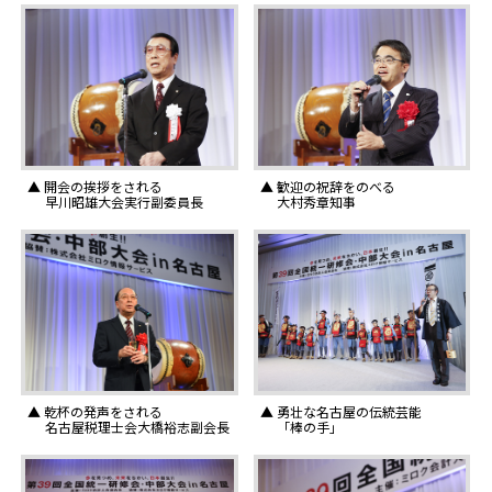
▲ 開会の挨拶をされる
▲ 歓迎の祝辞をのべる
早川昭雄大会実行副委員長
大村秀章知事
▲ 乾杯の発声をされる
▲ 勇壮な名古屋の伝統芸能
名古屋税理士会大橋裕志副会長
「棒の手」