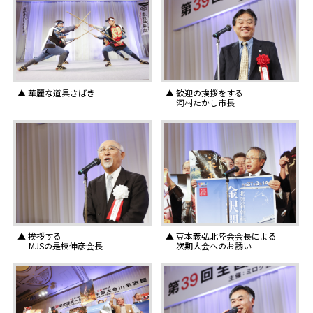
▲ 華麗な道具さばき
▲ 歓迎の挨拶をする
河村たかし市長
▲ 挨拶する
▲ 豆本義弘北陸会会長による
MJSの是枝伸彦会長
次期大会へのお誘い