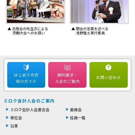
▲ 北陸会の先生方による
▲ 閉会の言葉を述べる
次期大会へのお誘い
浅野隆士実行委員
はじめての方
資料請求・
お問い合わせ
向けガイド
入会のご案内
ミロク会計人会のご案内
ミロク会計人会連合会
委員会
単位会
役員一覧
沿革