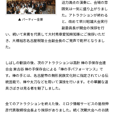
迫力満点の演奏に、会場の雰
囲気は一気に盛り上がりまし
た。アトラクションが終わる
▲ パーティー全景
と、改めて早川昭雄大会実行
副委員長が開会の挨拶を行
い、続いて来賓を代表して大村秀章愛知県知事にご挨拶いただ
き、大橋裕志名古屋税理士会副会長のご発声で乾杯となりまし
た。
しばしの歓談の後、次のアトラクションは高針 棒の手保存会連
合会 東古谷 棒の手保存会による「棒の手パフォーマンス」で
す。棒の手とは、名古屋市の無形民族文化財に指定されている伝
統芸能で、棒や太刀などを用いて演技を行います。その華麗な道
具さばきは見る者を魅了しました。
全てのアトラクションを終えた後、ミロク情報サービスの是枝伸
彦代表取締役会長より挨拶がありました。続く次期大会へのお誘