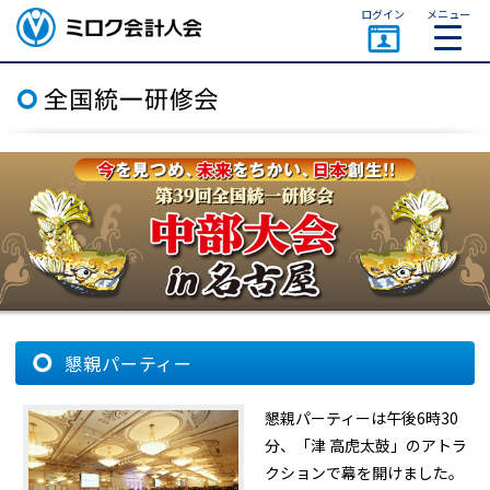
ページトップ
ログイン
メニュー
ミロク会計人会 MIROKU
ACCOUNTING PERSON
ASSOCIATION
懇親パーティー
懇親パーティーは午後6時30
分、「津 高虎太鼓」のアトラ
クションで幕を開けました。