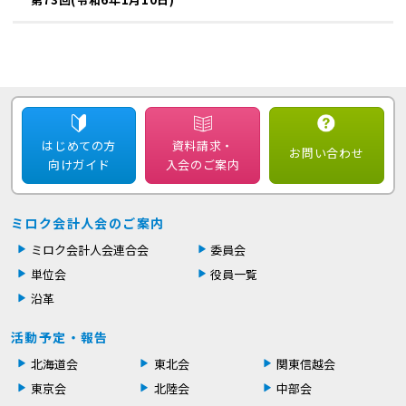
はじめての方
資料請求・
お問い合わせ
向けガイド
入会のご案内
ミロク会計人会のご案内
ミロク会計人会連合会
委員会
単位会
役員一覧
沿革
活動予定・報告
北海道会
東北会
関東信越会
東京会
北陸会
中部会