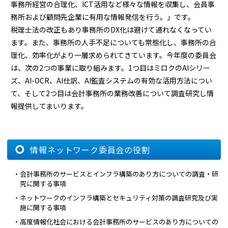
事務所経営の合理化、ICT活用など様々な情報を収集し、会員事
務所および顧問先企業に有用な情報発信を行う。」です。
税理士法の改正もあり事務所のDX化は避けて通れなくなってい
ます。また、事務所の人手不足についても常態化し、事務所の合
理化、効率化がより一層求められてきています。今年度の委員会
は、次の2つの事業に取り組みます。1つ目はミロクのAIシリー
ズ、AI-OCR、AI仕訳、AI監査システムの有効な活用方法につい
て、そして2つ目は会計事務所の業務改善について調査研究し情
報提供してまいります。
情報ネットワーク委員会の役割
・会計事務所のサービスとインフラ構築のあり方についての調査・研
究に関する事項
・ネットワークのインフラ構築とセキュリティ対策の調査研究及び実
施に関する事項
・高度情報化社会における会計事務所のサービスのあり方についての