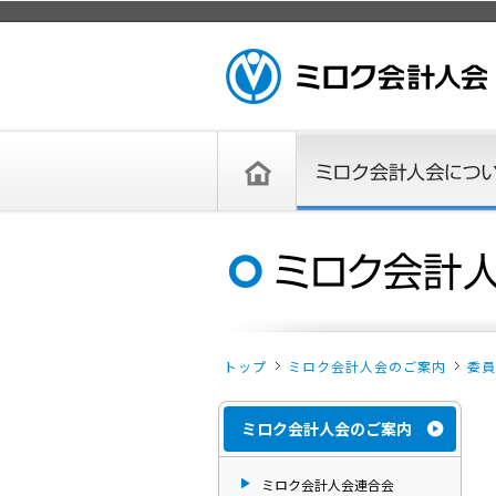
ページトップ
ミロク会計人会 MIROKU ACCOUNTING
PERSON ASSOCIATION
トップペー
ミロク会計人会について
ミロク会計人会とは
ミロク会計人会連合会
委員会
単位会
役員一覧
入会のご案内
お問い合わせ
お知らせ
ジ
トップ
ミロク会計人会のご案内
委員
ミロク会計人会のご案内
ミロク会計人会連合会