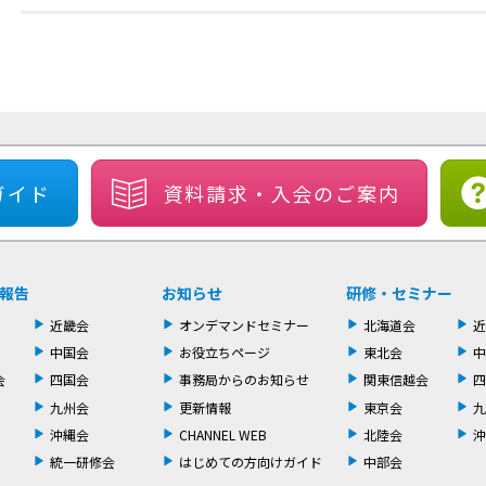
ガイド
資料請求・
入会のご案内
報告
お知らせ
研修・セミナー
近畿会
オンデマンドセミナー
北海道会
近
中国会
お役立ちページ
東北会
中
会
四国会
事務局からのお知らせ
関東信越会
四
九州会
更新情報
東京会
九
沖縄会
CHANNEL WEB
北陸会
沖
統一研修会
はじめての方向けガイド
中部会