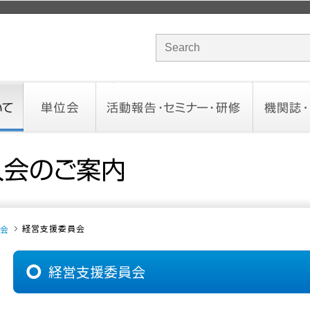
サイト内検索のキーワード
単位会
活動報告・セミナー・研修
機関誌・ド
北海道会
東北会
関東信越会
東京会
北陸会
中部会
近畿会
中国会
四国会
九州会
沖縄会
活動予定／報告
統一研修会
研修・セミナー一覧
オンデマンドセミナー
CHANNE
お役立ち
経営支援委員会
会
経営支援委員会