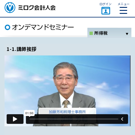
ページトップ
ログイン
メニュー
ミロク会計人会 MIROKU
ACCOUNTING PERSON
ASSOCIATION
所得税
ホーム
1-1.講師挨拶
消費税
法人税
資産税関係
その他
セミナー一覧
オンデマンドセミナーとは