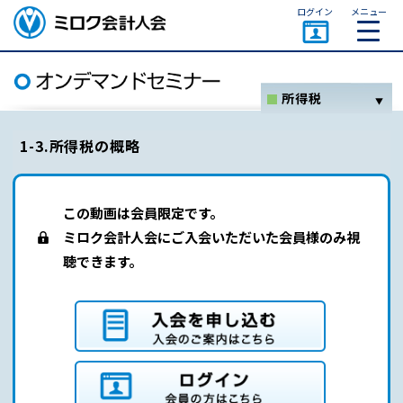
ページトップ
ログイン
メニュー
ミロク会計人会 MIROKU
ACCOUNTING PERSON
ASSOCIATION
所得税
ホーム
1-3.所得税の概略
消費税
法人税
この動画は会員限定です。
資産税関係
ミロク会計人会にご入会いただいた会員様のみ視
聴できます。
その他
セミナー一覧
オンデマンドセミナーとは
入会を申し込む（入会のご案内はこちら）