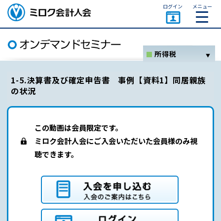
ページトップ
ログイン
メニュー
ミロク会計人会 MIROKU
ACCOUNTING PERSON
ASSOCIATION
所得税
ホーム
1-5.決算書及び確定申告書 事例【資料1】同居親族
の状況
消費税
法人税
資産税関係
この動画は会員限定です。
ミロク会計人会にご入会いただいた会員様のみ視
その他
聴できます。
セミナー一覧
オンデマンドセミナーとは
入会を申し込む（入会のご案内はこちら）