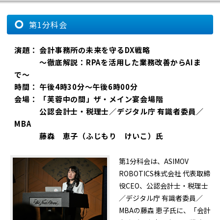
第1分科会
演題： 会計事務所の未来を守るDX戦略
〜徹底解説：RPAを活用した業務改善からAIま
で〜
時間： 午後4時30分～午後6時00分
会場： 「芙蓉中の間」ザ・メイン宴会場階
公認会計士・税理士／デジタル庁 有識者委員／
MBA
藤森 恵子（ふじもり けいこ）氏
第1分科会は、ASIMOV
ROBOTICS株式会社 代表取締
役CEO、公認会計士・税理士
／デジタル庁 有識者委員／
MBAの藤森 恵子氏に、「会計