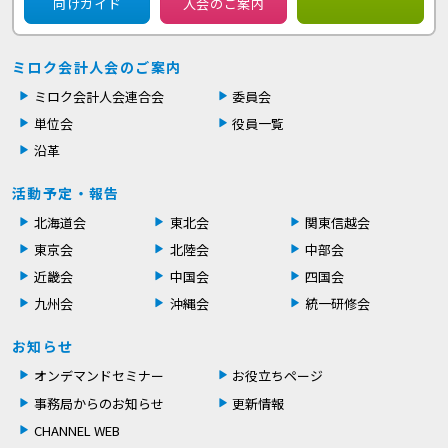
向けガイド
入会のご案内
ミロク会計人会のご案内
ミロク会計人会連合会
委員会
単位会
役員一覧
沿革
活動予定・報告
北海道会
東北会
関東信越会
東京会
北陸会
中部会
近畿会
中国会
四国会
九州会
沖縄会
統一研修会
お知らせ
オンデマンドセミナー
お役立ちページ
事務局からのお知らせ
更新情報
CHANNEL WEB