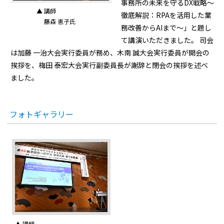
事務所の未来を守るDX戦略〜
▲ 講師
徹底解説：RPAを活用した業
藤森 恵子氏
務改善からAIまで〜」と題し
て講演いただきました。 司会
は加藤 一治大会実行委員が務め、木南 誠大会実行委員が開会の
挨拶を、梅田 泰宏大会実行副委員長が謝辞と閉会の挨拶を述べ
ました。
フォトギャラリー
▲ 講師