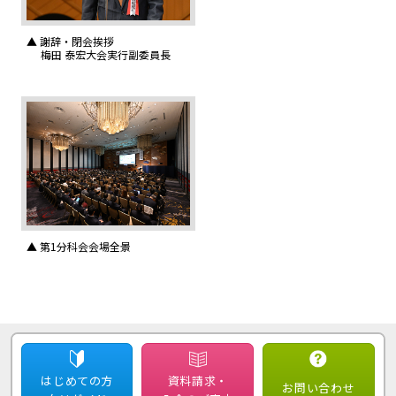
▲ 謝辞・閉会挨拶
梅田 泰宏大会実行副委員長
▲ 第1分科会会場全景
はじめての方
資料請求・
お問い合わせ