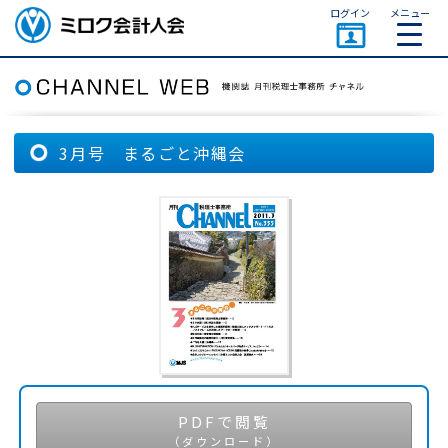
ページトップ
ログイン
メニュー
ミロク会計人会 MIROKU
ACCOUNTING PERSON
ASSOCIATION
3月号 まるごと沖縄会
PDFで閲覧
（ダウンロード）