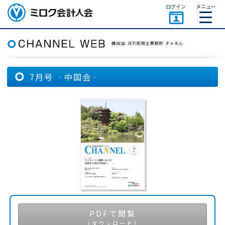
ページトップ
ログイン
メニュー
ミロク会計人会 MIROKU
ACCOUNTING PERSON
ASSOCIATION
7月号 ‐中国会‐
PDFで閲覧
（ダウンロード）