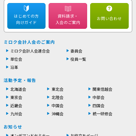
はじめての方
資料請求・
お問い合わせ
向けガイド
入会のご案内
ミロク会計人会のご案内
ミロク会計人会連合会
委員会
単位会
役員一覧
沿革
活動予定・報告
北海道会
東北会
関東信越会
東京会
北陸会
中部会
近畿会
中国会
四国会
九州会
沖縄会
統一研修会
お知らせ
オンデマンドセミナー
お役立ちページ