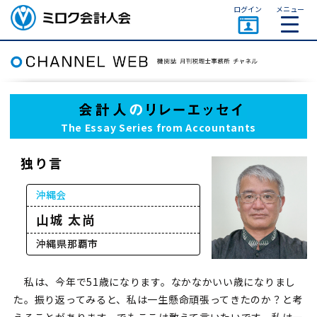
ページトップ
ログイン
メニュー
ミロク会計人会 MIROKU
ACCOUNTING PERSON
ASSOCIATION
The Essay Series from Accountants
独り言
沖縄会
山城 太尚
沖縄県那覇市
私は、今年で51歳になります。なかなかいい歳になりまし
た。振り返ってみると、私は一生懸命頑張ってきたのか？と考
えることがあります。でもここは敢えて言いたいです。私は一