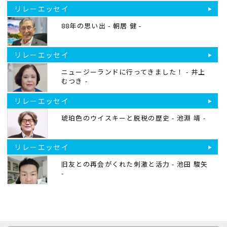
リレーエッセイ
88年の思い出 - 朝居 健 -
リレーエッセイ
ニュージーランドに行ってきました！ - 井上
むつき -
リレーエッセイ
琥珀色のウイスキーと脱税の歴史 - 池淵 靖 -
リレーエッセイ
旧友との再会がくれた刺激と活力 - 池田 駿矢
-