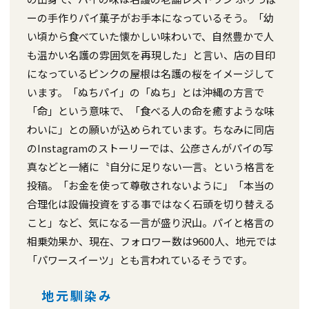
ーの手作りパイ菓子がお手本になっているそう。「幼
い頃から食べていた懐かしい味わいで、自然豊かで人
も温かい名護の雰囲気を再現した」と言い、店の目印
になっているピンクの屋根は名護の桜をイメージして
います。「ぬちパイ」の「ぬち」とは沖縄の方言で
「命」という意味で、「食べる人の命を癒すような味
わいに」との願いが込められています。ちなみに同店
のInstagramのストーリーでは、公彦さんがパイの写
真などと一緒に〝自分に足りない一言〟という格言を
投稿。「お金を使って尊敬されないように」「本当の
合理化は設備投資をする事ではなく石頭を切り替える
こと」など、気になる一言が盛り沢山。パイと格言の
相乗効果か、現在、フォロワー数は9600人、地元では
「パワースイーツ」とも言われているそうです。
地元馴染み