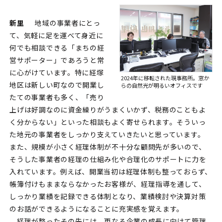
新里
地域の事業者にとっ
て、気軽に足を運べて身近に
何でも相談できる「まちの経
営サポーター」であろうと常
に心がけています。特に経塚
2024年に移転された現事務所。
窓か
地区は新しい町なので開業し
らの自然光が明るいオフィスです
たての事業者も多く、「売り
上げは好調なのに資金繰りがうまくいかず、税務のこともよ
く分からない」といった相談もよく寄せられます。そういっ
た地元の事業者をしっかり支えていきたいと思っています。
また、規模が小さく経理体制が不十分な顧問先が多いので、
そうした事業者の経理の仕組み化や合理化のサポートに力を
入れています。例えば、開業当初は経理体制も整っておらず、
帳簿付けもままならなかったお客様が、経理指導を通して、
しっかり業績を記録できる体制となり、業績検討や決算対策
のお話ができるようになることに充実感を覚えます。
経理が整ったその先には、更なる企業の成長に向けて管理