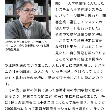
略）
大学卒業後に入社した
システム会社で経理システム
のパッケージ開発に携わり、顧
客企業に常駐してシステムの
導入サポートも行いました。
その中で顧客企業の顧問税理
士が企業内で意思決定に重要
経営課題を見える化し、仕組み化、
マニュアル作りを
支援していると語
な役割を果たしていることを
る新里先生
見たり、自ら簿記を学んだりす
ることで徐々に経理や税務へ
の理解を深めていきました。入社3年目に体調を崩し、システ
ム会社を退職後、友人から「いっそ税理士を目指してはどう
か」と言われたのを機に、新たな道を歩むことに決めたので
す。
その後、故郷の沖縄に帰って那覇市内の専門学校で勉学に
励みつつ、開業までの間に3軒の会計事務所に勤めました。特
に2軒目の事務所には十数年間にわたって籍を置き、ちょうど
2000年代に入って那覇が建設ラッシュに沸き返る中、多くの