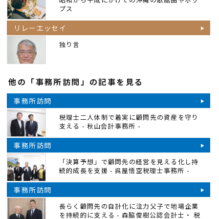
プス
リレーエッセイ
独り言
他の「事務所訪問」の記事を見る
事務所訪問
税理士二人体制で着実に顧問先の資産を守り
支える - 秋山会計事務所 -
事務所訪問
「決算予想」で顧問先の経営を見える化し持
続的成長を支援 - 呉屋悟空税理士事務所 -
事務所訪問
長らく顧問先の自計化に注力父子で地場企業
を持続的に支える - 森脇俊樹公認会計士・ 税