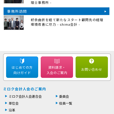
理士事務所 -
事務所訪問
紆余曲折を経て新たなスタート顧問先の経理
環境改善に尽力 - shima会計 -
はじめての方
資料請求・
お問い合わせ
向けガイド
入会のご案内
ミロク会計人会のご案内
ミロク会計人会連合会
委員会
単位会
役員一覧
沿革