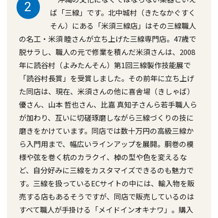
2
ば「三線」です。北中城村（きたなかぐすく
そん）にある「米須三線店」はその三線職人
の名工・米須 睦さんが立ち上げた三線専門店。47歳で
脱サラし、職人の元で修業を積んだ米須さんは、2008
年に読谷村（よみたんそん）第1回三線製作技能展で
「読谷村長賞」を受賞しました。その前年に立ち上げ
た同店は、現在、米須さんの他に喜舎場（きしゃば）
優さん、山本 哲也さん、比嘉 真知子さんら若手職人ら
が加わり、互いに切磋琢磨しながら三線づくりの技に
磨きをかけています。同店では数十万円の高級三線か
ら入門用まで、幅広いラインアップを展開。胴巻の模
様や弦を巻く杭のカラクイ、棹の型や色を変えるな
ど、自分好みに三線をカスタマイズできるのも魅力で
す。三線を扱っているECサイトの中には、輸入物を販
売する店もあるそうですが、同店で販売しているのは
すべて職人が手掛ける「メイドインオキナワ」。購入