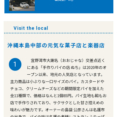
Visit the local
沖縄本島中部の元気な菓子店と楽器店
宜野湾市大謝名（おおじゃな）交差点近く
1
にある「手作りパイの店 ぬち」は2020年のオ
ープン以来、地元の人気店となっています。
主力商品は小ぶりな一口サイズのパイ。カスタードや
チョコ、クリームチーズなどの期間限定パイを加えた
全11種類で、価格はなんと1個85円。パイ生地も餡もお
店で手作りされており、サクサクとした甘さ控えめの
味わいが魅力です。オーナーの島袋 公彦さんは名護市
の出身で、パイの味は名護の老舗レストラン ふりっぱ