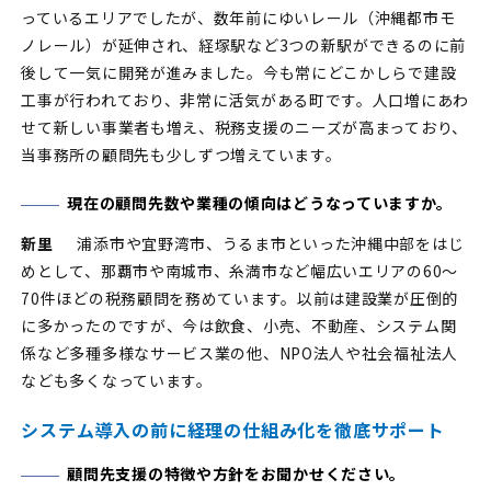
っているエリアでしたが、数年前にゆいレール（沖縄都市モ
ノレール）が延伸され、経塚駅など3つの新駅ができるのに前
後して一気に開発が進みました。今も常にどこかしらで建設
工事が行われており、非常に活気がある町です。人口増にあわ
せて新しい事業者も増え、税務支援のニーズが高まっており、
当事務所の顧問先も少しずつ増えています。
現在の顧問先数や業種の傾向はどうなっていますか。
新里
浦添市や宜野湾市、うるま市といった沖縄中部をはじ
めとして、那覇市や南城市、糸満市など幅広いエリアの60～
70件ほどの税務顧問を務めています。以前は建設業が圧倒的
に多かったのですが、今は飲食、小売、不動産、システム関
係など多種多様なサービス業の他、NPO法人や社会福祉法人
なども多くなっています。
システム導入の前に経理の仕組み化を徹底サポート
顧問先支援の特徴や方針をお聞かせください。