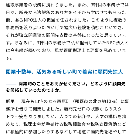
建設事業者の税務に携わりました。また、3軒目の事務所では
日々、所長から法解釈のあり方をイチから学ばせてもらった
他、あるNPO法人の担当を任されました。このように複数の
事務所を渡り歩いたおかげで幅広い経験を積むことができ、
それが独立開業後の顧問先支援の基盤になったと思っていま
す。ちなみに、3軒目の事務所で私が担当していたNPO法人と
は今も縁が続いており、私が顧問税理士と理事を務めていま
す。
開業十数年、活気ある新しい町で着実に顧問先拡大
開業時のことをお聞かせください。どのように顧問先
を開拓していったのですか。
新里
現在も自宅のある西原町（那覇市の北東約10㎞）に事
務所を借りて開業しました。顧問先ゼロの状態からのスター
トで不安もありましたが、人づての紹介や、大学の講師を務
めたり、税理士会が手掛ける税務相談会や税務支援活動など
に積極的に参加したりするなどして地道に顧問先を増やして