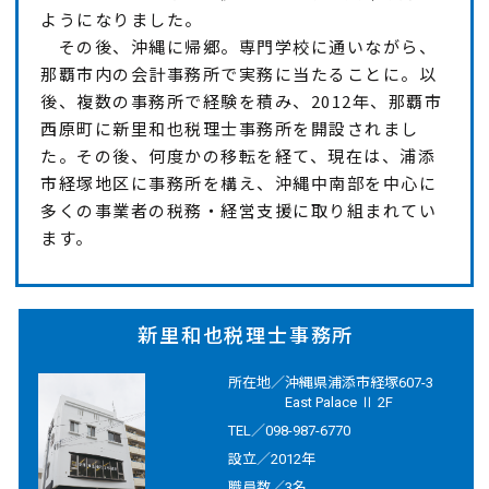
ようになりました。
その後、沖縄に帰郷。専門学校に通いながら、
那覇市内の会計事務所で実務に当たることに。以
後、複数の事務所で経験を積み、2012年、那覇市
西原町に新里和也税理士事務所を開設されまし
た。その後、何度かの移転を経て、現在は、浦添
市経塚地区に事務所を構え、沖縄中南部を中心に
多くの事業者の税務・経営支援に取り組まれてい
ます。
新里和也税理士事務所
所在地／
沖縄県浦添市経塚607-3
East Palace Ⅱ 2F
TEL／
098-987-6770
設立／
2012年
職員数／
3名