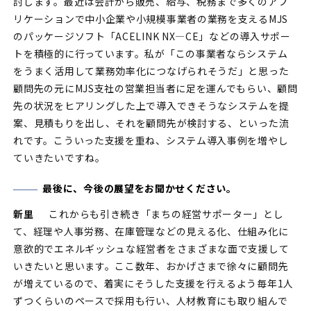
討します。最近は会計から販売、給与、税務まで多くのアプ
リケーションで中小企業や小規模事業者の業務を支えるMJS
のパッケージソフト「ACELINK NX—CE」などの導入サポー
トを積極的に行っています。私が「この事業者ならシステム
をうまく活用して業務効率化につなげられそうだ」と思った
顧問先の元にMJS支社の営業担当者に足を運んでもらい、顧問
先の状況をヒアリングした上で導入できそうなシステムを提
案、見積もりを出し、それを顧問先が検討する、といった流
れです。こういった支援を重ね、システム導入事例を増やし
ていきたいですね。
最後に、今後の展望をお聞かせください。
新里
これからも引き続き「まちの経営サポーター」とし
て、経理や人事労務、在庫管理などの見える化、仕組み化に
意欲的でエネルギッシュな経営者をさまざまな面で支援して
いきたいと思います。ここ数年、おかげさまで徐々に顧問先
が増えているので、着実にそうした支援を行えるよう毎年1人
ずつくらいのペースで採用も行い、人材教育にも取り組んで