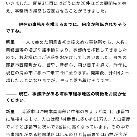
いきました。開業3年目にはどうにか20件ほどの顧問先を抱
え、事務所の経営も安定させることができました。
現在の事務所を構えるまでに、何度か移転されたそう
ですね。
新里
一人で始めた開業当初の控えめな事務所から、人数、
業務量等の増加や諸事情により、事務所を移転してきました
ので、お客様にはご迷惑をおかけしてしまいました。最初の
那覇市西原町から、首里、新都心、再び首里を経て、昨年に
現在の浦添市に移って来て今に至ります。開業後、計4回引っ
越したことになりますが、やっと落ち着けそうです。
現在、事務所がある浦添市経塚地区の特徴をお聞かせ
ください。
新里
浦添市は沖縄本島南部と中部のちょうど境目、那覇市
に隣接する市で、人口は県内4番目に多い約11万人、人口密度
でいうと那覇市に次いで2番目に高くなっています。その中で
当事務所がある経塚地区はほんのひと昔前までは山林が広が