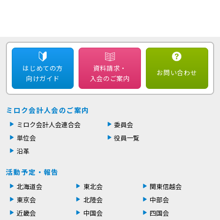
はじめての方
資料請求・
お問い合わせ
向けガイド
入会のご案内
ミロク会計人会のご案内
ミロク会計人会連合会
委員会
単位会
役員一覧
沿革
活動予定・報告
北海道会
東北会
関東信越会
東京会
北陸会
中部会
近畿会
中国会
四国会