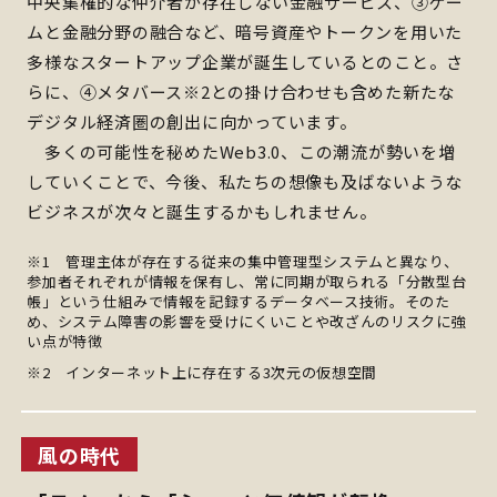
中央集権的な仲介者が存在しない金融サービス、③ゲー
ムと金融分野の融合など、暗号資産やトークンを用いた
多様なスタートアップ企業が誕生しているとのこと。さ
らに、④メタバース
※2
との掛け合わせも含めた新たな
デジタル経済圏の創出に向かっています。
多くの可能性を秘めたWeb3.0、この潮流が勢いを増
していくことで、今後、私たちの想像も及ばないような
ビジネスが次々と誕生するかもしれません。
※1 管理主体が存在する従来の集中管理型システムと異なり、
参加者それぞれが情報を保有し、常に同期が取られる「分散型台
帳」という仕組みで情報を記録するデータベース技術。そのた
め、システム障害の影響を受けにくいことや改ざんのリスクに強
い点が特徴
※2 インターネット上に存在する3次元の仮想空間
風の時代