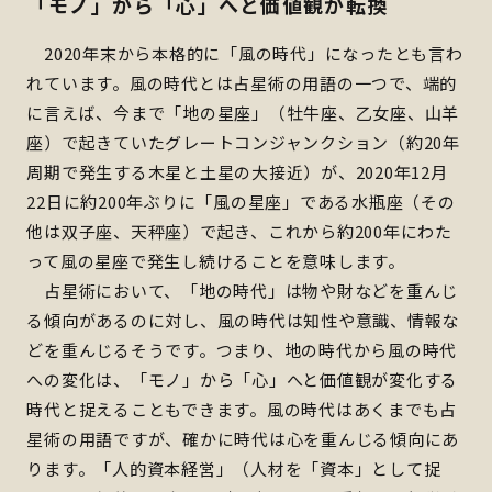
「モノ」から「心」へと価値観が転換
2020年末から本格的に「風の時代」になったとも言わ
れています。風の時代とは占星術の用語の一つで、端的
に言えば、今まで「地の星座」（牡牛座、乙女座、山羊
座）で起きていたグレートコンジャンクション（約20年
周期で発生する木星と土星の大接近）が、2020年12月
22日に約200年ぶりに「風の星座」である水瓶座（その
他は双子座、天秤座）で起き、これから約200年にわた
って風の星座で発生し続けることを意味します。
占星術において、「地の時代」は物や財などを重んじ
る傾向があるのに対し、風の時代は知性や意識、情報な
どを重んじるそうです。つまり、地の時代から風の時代
への変化は、「モノ」から「心」へと価値観が変化する
時代と捉えることもできます。風の時代はあくまでも占
星術の用語ですが、確かに時代は心を重んじる傾向にあ
ります。「人的資本経営」（人材を「資本」として捉