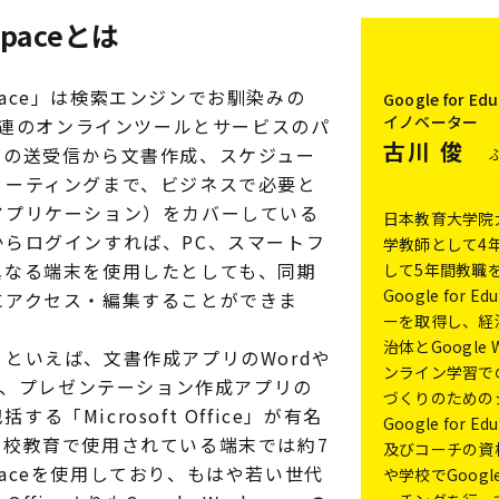
spaceとは
kspace」は検索エンジンでお馴染みの
Google for Ed
イノベーター
る一連のオンラインツールとサービスのパ
古川 俊
ルの送受信から文書作成、スケジュー
ミーティングまで、ビジネスで必要と
アプリケーション）をカバーしている
日本教育大学院
からログインすれば、PC、スマートフ
学教師として4
異なる端末を使用したとしても、同期
して5年間教職を
Google for 
にアクセス・編集することができま
ーを取得し、経
治体とGoogle 
といえば、文書作成アプリのWordや
ンライン学習で
el、プレゼンテーション作成アプリの
づくりのための
括する「Microsoft Office」が有名
Google for 
学校教育で使用されている端末では約7
及びコーチの資
kspaceを使用しており、もはや若い世代
や学校でGoogle