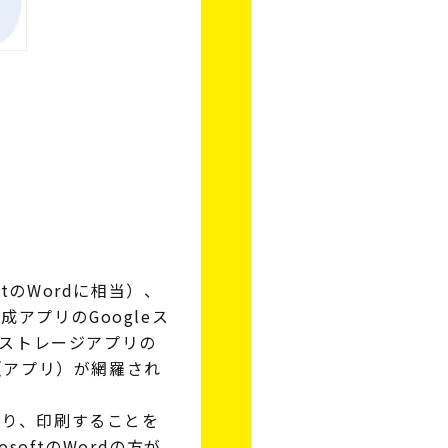
ftのWordに相当）、
成アプリのGoogleス
ウドストレージアプリの
の機能（アプリ）が網羅され
ており、印刷することを
oftのWordの方が