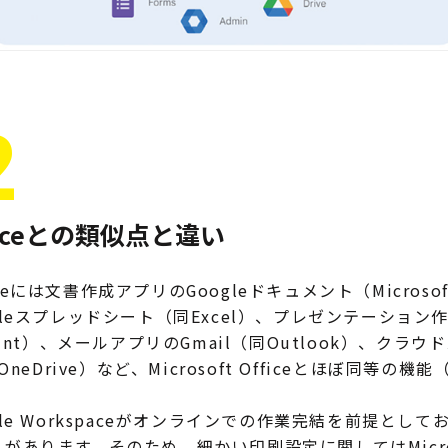
2
Officeとの類似点と違い
paceには文書作成アプリのGoogleドキュメント（Microso
leスプレッドシート（同Excel）、プレゼンテーション作
oint）、メールアプリのGmail（同Outlook）、クラ
OneDrive）など、Microsoft Officeとほぼ同等
le Workspaceがオンラインでの作業完結を前提とし
があります。そのため、細かい印刷設定に関してはMicros