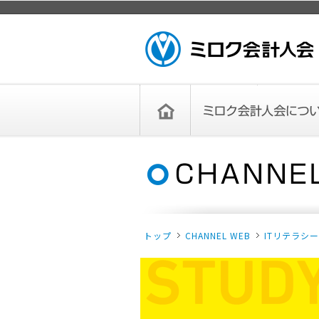
ページトップ
ミロク会計人会 MIROKU
ACCOUNTING PERSON
ASSOCIATION
トップペー
ミロク会計人会について
ミロク会計人会とは
ミロク会計人会連合会
委員会
単位会
役員一覧
入会のご案内
お問い合わせ
お知らせ
ジ
トップ
CHANNEL WEB
ITリテラシ