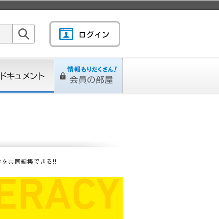
検索
キュメント
情報もりだくさん！会
L
ページ
員の部屋
タを共同編集できる!!