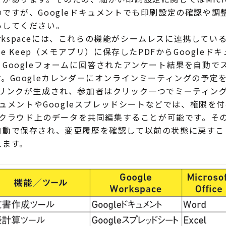
ですが、Googleドキュメントでも印刷設定の確認や調
心してください。
Workspaceには、これらの機能がシームレスに連携して
le Keep（メモアプリ）に保存したPDFからGoogle
Googleフォームに回答されたアンケート結果を自動で
。Googleカレンダーにオンラインミーティングの予定
のURLリンクが生成され、参加者はクリック一つでミーティ
キュメントやGoogleスプレッドシートなどでは、権限を
leクラウド上のデータを共同編集することが可能です。そ
自動で保存され、変更履歴を確認して以前の状態に戻すこ
えます。