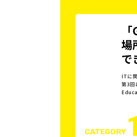
「
場
で
ITに
第3回
Edu
CATEGORY