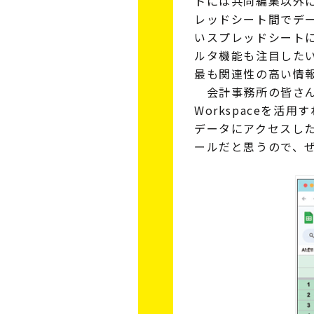
トには共同編集以外
レッドシート間でデ
いスプレッドシート
ルタ機能も注目した
最も関連性の高い情
会計事務所の皆さんは
Workspaceを活
データにアクセスし
ールだと思うので、