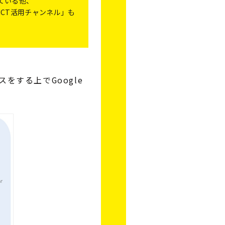
ている他、
I・ICT活用チャンネル」も
する上でGoogle