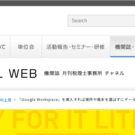
サイト内検索のキーワード
単位会
活動報告・セミナー・研修
機関誌・ド
北海道会
東北会
関東信越会
東京会
北陸会
中部会
近畿会
中国会
四国会
九州会
沖縄会
活動予定／報告
統一研修会
研修・セミナー一覧
オンデマンドセミナー
CHANNE
お役立ち
「Google Workspace」を導入すれば場所や端末を選ばずにデー
ー向上塾