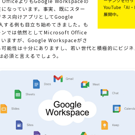
OfficeよりもGoogle Workspaceの
ーチングを行っ
YouTube「A
在になっています。事実、既にスター
展開中。
ネス向けアプリとしてGoogle
を導入する例も目立ち始めてきました。も
は依然としてMicrosoft Office
すが、Google Workspaceがさ
可能性は十分にありますし、若い世代と積極的にビジネスを
対応は必須と言えるでしょう。