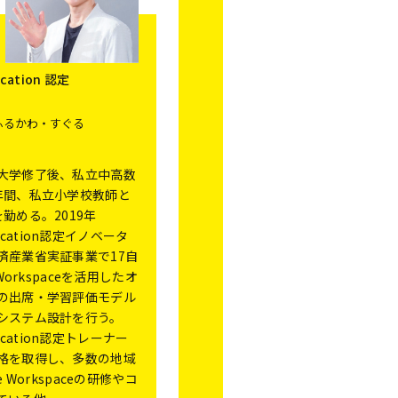
ucation 認定
ふるかわ・すぐる
大学修了後、私立中高数
年間、私立小学校教師と
勤める。2019年
Education認定イノベータ
済産業省実証事業で17自
Workspaceを活用したオ
の出席・学習評価モデル
システム設計を行う。
Education認定トレーナー
格を取得し、多数の地域
 Workspaceの研修やコ