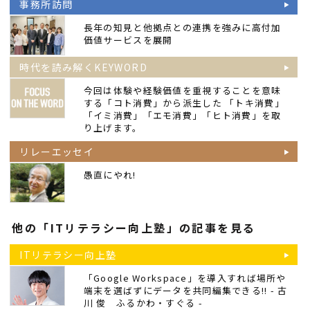
事務所訪問
長年の知見と他拠点との連携を強みに高付加
価値サービスを展開
時代を読み解くKEYWORD
今回は体験や経験価値を重視することを意味
する「コト消費」から派生した 「トキ消費」
「イミ消費」「エモ消費」「ヒト消費」を取
り上げます。
リレーエッセイ
愚直にやれ!
他の「ITリテラシー向上塾」の記事を見る
ITリテラシー向上塾
「Google Workspace」を導入すれば場所や
端末を選ばずにデータを共同編集できる!! - 古
川 俊
ふるかわ・すぐる
-