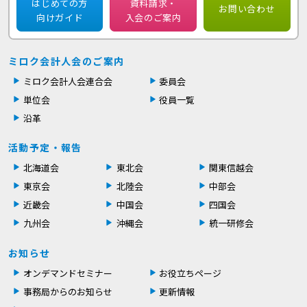
はじめての方
資料請求・
お問い合わせ
向けガイド
入会のご案内
ミロク会計人会のご案内
ミロク会計人会連合会
委員会
単位会
役員一覧
沿革
活動予定・報告
北海道会
東北会
関東信越会
東京会
北陸会
中部会
近畿会
中国会
四国会
九州会
沖縄会
統一研修会
お知らせ
オンデマンドセミナー
お役立ちページ
事務局からのお知らせ
更新情報