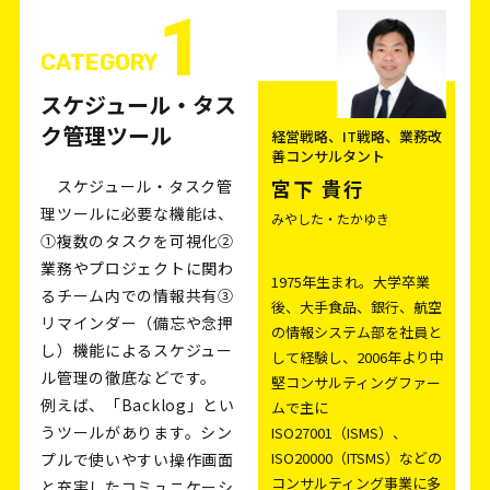
1
CATEGORY
スケジュール・タス
ク管理ツール
経営戦略、IT戦略、業務改
善コンサルタント
宮下 貴行
スケジュール・タスク管
理ツールに必要な機能は、
みやした・たかゆき
①複数のタスクを可視化②
業務やプロジェクトに関わ
1975年生まれ。大学卒業
るチーム内での情報共有③
後、大手食品、銀行、航空
リマインダー（備忘や念押
の情報システム部を社員と
し）機能によるスケジュー
して経験し、2006年より中
ル管理の徹底などです。
堅コンサルティングファー
例えば、「Backlog」とい
ムで主に
うツールがあります。シン
ISO27001（ISMS）、
ISO20000（ITSMS）などの
プルで使いやすい操作画面
コンサルティング事業に多
と充実したコミュニケーシ