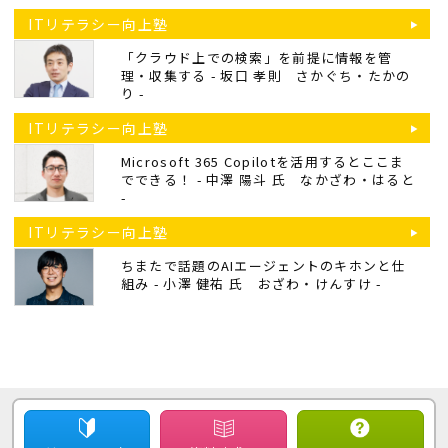
ITリテラシー向上塾
「クラウド上での検索」を前提に情報を管
理・収集する - 坂口 孝則
さかぐち・たかの
り
-
ITリテラシー向上塾
Microsoft 365 Copilotを活用するとここま
でできる！ - 中澤 陽斗 氏
なかざわ・はると
-
ITリテラシー向上塾
ちまたで話題のAIエージェントのキホンと仕
組み - 小澤 健祐 氏
おざわ・けんすけ
-