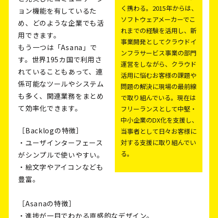
く携わる。2015年からは、
ョン機能を有しているた
ソフトウェアメーカーでこ
め、どのような企業でも活
れまでの経験を活用し、新
用できます。
事業開発としてクラウドイ
もう一つは「Asana」で
ンフラサービス事業の部門
す。世界195カ国で利用さ
運営をしながら、クラウド
れていることもあって、連
活用に悩むお客様の課題や
係可能なツールやシステム
問題の解決に現場の最前線
も多く、関連業務をまとめ
で取り組んでいる。現在は
て効率化できます。
フリーランスとして中堅・
中小企業のDX化を支援し、
［Backlogの特徴］
当事者として日々お客様に
対する支援に取り組んでい
・ユーザインターフェース
る。
がシンプルで使いやすい。
・絵文字やアイコンなども
豊富。
［Asanaの特徴］
・進捗が一目でわかる直感的なデザイン。