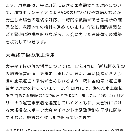
ます。東京都は、会場周辺における医療需要への対応につい
て、都市ボランティアによる給水の呼びかけや急病人などが
発生した場合の適切な対応、一時的な救護ができる場所の確
保など、救護体制の検討を進めています。今後も関係機関な
どと緊密に連携を図りながら、大会に向けた医療体制の構築
を検討していきます。
大会終了後の施設活用
大会終了後の施設活用については、17年4月に「新規恒久施設
の施設運営計画」を策定しました。また、早い段階から大会
後の施設運営の準備が進められるよう、既に各施設で運営事
業者の選定を行っています。18年10月には、海の森水上競技
場を含めた5施設の指定管理者を指定しました。今後は有明ア
リーナの運営事業者を選定していくとともに、大会後におけ
る大規模なスポーツ大会やイベントの誘致活動を早期に開始
するなど、施設の有効活用を図っていきます。
※2 TDM（Transportation Demand Management 交通需