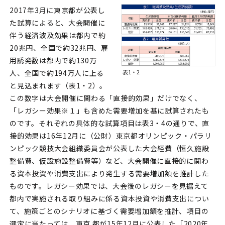
2017年3月に東京都が公表し
た試算によると、大会開催に
伴う経済波及効果は都内で約
20兆円、全国で約32兆円、雇
用誘発数は都内で約130万
表1・2
人、全国で約194万人に上る
と見込まれます（表1・2）。
この数字は大会開催に関わる「直接的効果」だけでなく、
「レガシー効果※１」も含めた需要増加を基に試算されたも
のです。それぞれの具体的な試算項目は表3・4の通りで、直
接的効果は16年12月に（公財）東京都オリンピック・パラリ
ンピック競技大会組織委員会が公表した大会経費（恒久施設
整備費、仮設施設整備費等）など、大会開催に直接的に関わ
る資本投資や消費支出により発生する需要増加額を推計した
ものです。レガシー効果では、大会後のレガシーを見据えて
都内で実施される取り組みに係る資本投資や消費支出につい
て、施策ごとのシナリオに基づく需要増加額を推計、項目の
選定に当たっては、東京 都が15年12月に公表した「2020年