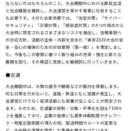
ならないのはもちろんのこと、大会期間中における都民生活
と社会機能を維持し、大会運営を脅かす事案に対処すること
も必要です。そのため東京都では、「治安対策」「サイバー
セキュリティ」「災害対策」「感染症対策」の4つの視点から
大会時に想定されるさまざまなリスクを抽出し、各種事態へ
の対応方針、活動の主体・内容を定めた「東京2020大会の安
全・安心の確保のための対処要領（第一版）」を策定しまし
た。今後もこの要領に基づく取り組みの充実・強化と新たな
展開を図り、その検証と見直しを継続的に行っていきます。
●交通
大会期間中は、大勢の選手や観客などが都内を移動します。
何も対策を行わないと、道路・鉄道ともに混雑が発生し、大
会運営だけでなく経済活動にも影響が生じることが想定され
ます。そのため、交通量の抑制・分散・平準化を図るTDM※
２を推進しており、企業の皆様にも夏季休暇制度やテレワー
ク・時差出勤制度の導入の他、配送時間やルートの変更な
ど、大会時の混雑を想定した準備を働きかけています。