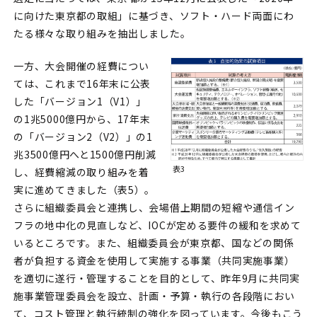
に向けた東京都の取組」に基づき、ソフト・ハード両面にわ
たる様々な取り組みを抽出しました。
一方、大会開催の経費につい
ては、これまで16年末に公表
した「バージョン1（V1）」
の1兆5000億円から、17年末
の「バージョン2（V2）」の1
兆3500億円へと1500億円削減
表3
し、経費縮減の取り組みを着
実に進めてきました（表5）。
さらに組織委員会と連携し、会場借上期間の短縮や通信イン
フラの地中化の見直しなど、IOCが定める要件の緩和を求めて
いるところです。また、組織委員会が東京都、国などの関係
者が負担する資金を使用して実施する事業（共同実施事業）
を適切に遂行・管理することを目的として、昨年9月に共同実
施事業管理委員会を設立、計画・予算・執行の各段階におい
て、コスト管理と執行統制の強化を図っています。今後もこう