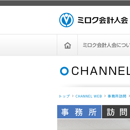
ページトップ
ミロク会計人会 MIROKU
ACCOUNTING PERSON
ASSOCIATION
トップペー
ミロク会計人会について
ミロク会計人会とは
ミロク会計人会連合会
委員会
単位会
役員一覧
入会のご案内
お問い合わせ
お知らせ
ジ
トップ
CHANNEL WEB
事務所訪問