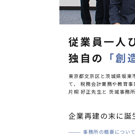
従業員一人
独自の
「創
東京都文京区と茨城県坂東
て、 税務会計業務や教育
片桐 好正先生と 茨城事務
企業再建の末に誕
事務所の概要につい