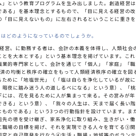
ム」という教育プログラムを生み出しました。創造経営は
である」を基本理念とするもので、「目に見える経営の改
の「目に見えないもの」に左右されるということに重きを
念はどのようになっているのでしょうか。
経営〟に勤務する者は、会計の本義を体得し、人類社会
ことを大本とする」という基本理念を掲げています。これ
職業的専門家として、会計を通じて「個人」「家庭」「職
経済の均衡と秩序の確立をもって人類経済秩序の確立を図
るために「地塩世光」（「塩は自らを浄化しているが故に
、暗夜に踏み迷う人の道しるべになる」という意）、「桃
下には、花を見るために人が集まって来る。その営みが年
できる」という意）、「我々の人生は、天まで届く長い階
なものである」という3つの行動指針を設けています。ま
祖先の徳を受け継ぎ、家系浄化に取り組み、生きがい・働
に職場の目標を掲げ、それを実現できる人々を育てる③関
研究と自己啓発を行なう④生活・職場・地域等のボランテ