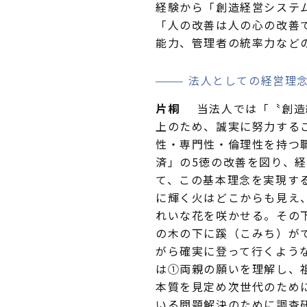
経験から「創造経営システ
「人の改善は人の心の改善
能力、管理者の統率力など
法人としての経営理
片桐
当法人では「〝創造
上のため、誠実に努力する
性・専門性・倫理性を持つ
済」の5徳の改善を図り、
て、この基本理念を実現す
に輝く火はどこからも見え
れいな花を咲かせる。その
の木の下に蹊（こみち）が
がら確実に登って行くよう
は①両親の願いを理解し、
本質を見定め次世代のため
いる問題解決のために調査