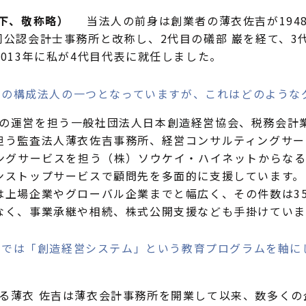
下、敬称略）
当法人の前身は創業者の薄衣佐吉が194
公認会計士事務所と改称し、2代目の礒部 巌を経て、3
013年に私が4代目代表に就任しました。
プの構成法人の一つとなっていますが、これはどのような
の運営を担う一般社団法人日本創造経営協会、税務会計
担う監査法人薄衣佐吉事務所、経営コンサルティングサー
ィングサービスを担う（株）ソウケイ・ハイネットからな
ンストップサービスで顧問先を多面的に支援しています。
は上場企業やグローバル企業までと幅広く、その件数は35
なく、事業承継や相続、株式公開支援なども手掛けていま
プでは「創造経営システム」という教育プログラムを軸に
。
薄衣 佐吉は薄衣会計事務所を開業して以来、数多くの