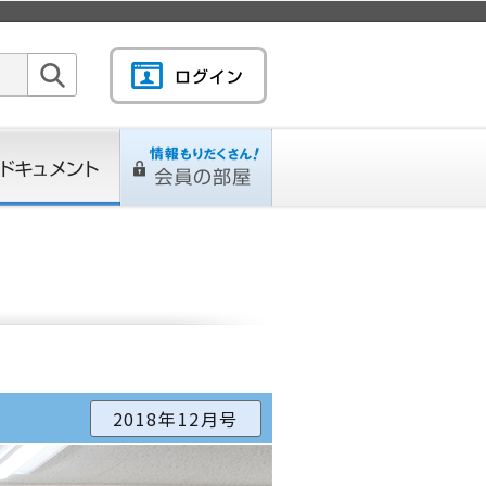
検索
キュメント
情報もりだくさん！会
L
ページ
員の部屋
2018年12月号