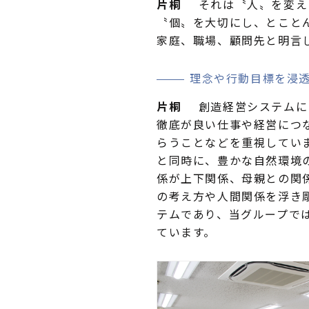
片桐
それは〝人〟を変え
〝個〟を大切にし、とこと
家庭、職場、顧問先と明言
理念や行動目標を浸
片桐
創造経営システムに
徹底が良い仕事や経営につ
らうことなどを重視してい
と同時に、豊かな自然環境
係が上下関係、母親との関
の考え方や人間関係を浮き
テムであり、当グループで
ています。