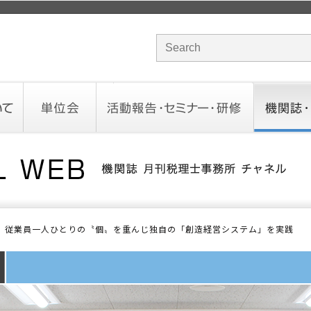
サイト内検索のキーワード
単位会
活動報告・セミナー・研修
機関誌・ド
北海道会
東北会
関東信越会
東京会
北陸会
中部会
近畿会
中国会
四国会
九州会
沖縄会
活動予定／報告
統一研修会
研修・セミナー一覧
オンデマンドセミナー
CHANNE
お役立ち
従業員一人ひとりの〝個〟を重んじ独自の「創造経営システム」を実践