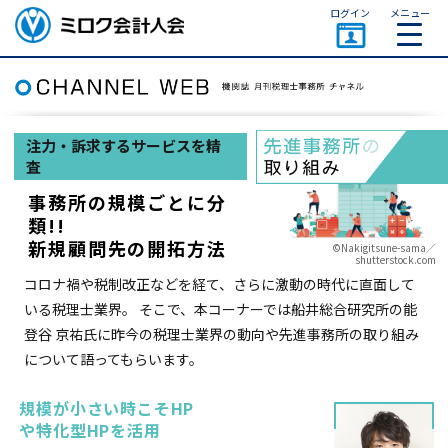
ページトップ
ログイン
メニュー
ミロク会計人会 MIROKU
ACCOUNTING PERSON
ASSOCIATION
注力・訴求するサービスを精
査
事務所の規模ごとに分
類!!
新規顧問先の開拓方法
©Nakigitsune-sama／
shutterstock.com
コロナ禍や税制改正などを経て、さらに激動の時代に直面して
いる税理士業界。 そこで、本コーナーでは船井総合研究所の能
登谷 京祐氏に昨今の税理士業界の動向や先進事務所の取り組み
について語ってもらいます。
規模が小さい時こそHP
や特化型HPを活用