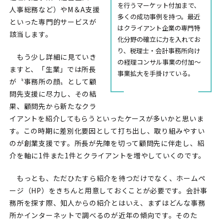
を行うマーケット付加まで、
人事総務など）やM＆A支援
多くの成功事例を持つ。最近
といった専門的サービスが
はクライアント企業の専門特
該当します。
化分野の確立に力を入れてお
り、税理士・会計事務所向け
もう少し詳細に見ていき
の経理コンサル事業の付加～
ますと、「生業」では所長
事業拡大を手掛けている。
が〝事務所の顔〟として顧
問先支援に尽力し、その結
果、顧問先から新たなクラ
イアントを紹介してもらうといったケースが多いかと思いま
す。この時期に差別化要因として打ち出し、取り組みやすい
のが創業支援です。所長が先陣を切って顧問先に伴走し、紹
介を軸に1件また1件とクライアントを増やしていくのです。
もっとも、ただひたすら紹介を待つだけでなく、ホームペ
ージ（HP）をきちんと用意しておくことが必要です。会計事
務所を探す際、知人からの紹介とはいえ、まずはどんな事務
所かインターネットで調べるのが近年の傾向です。そのた