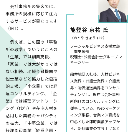
会計事務所の集客では、
事務所の規模に応じて注力
するサービスが異なります
（図1）。
能登谷 京祐 氏
（のとや きょうすけ）
例えば、この図の「事務
ソーシャルビジネス支援本部
所の段階」でいうところの
士業支援部
「生業」では創業支援、
税理士･公認会計士グループ マ
ネージャー
「家業」では大がかりでは
ない相続、地域金融機関や
船井総研入社後、人材ビジネ
他士業などと協力した包括
ス業界・弁護士業界・介護業
的支援、「小企業」では経
界・物流運送業界をコンサル
理コンサルティング、「企
ティングし、現在は会計事務
業」では経理アウトソーシ
所向けのコンサルティングに
従事している。Webマーケテ
ング（代行）や在宅人材を
ィング集客、営業マン育成を
活用した業務キャパシティ
中心とした即時業績アップか
の拡大、「中堅企業」では
ら、新規事業の立ち上げなど
経理周辺事業（経営企画・