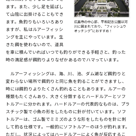
ます。また、少し足を延ばし
て山陰に出掛けることもでき
ます。魚釣りもいろいろあり
広島市の中心部、平和記念公園は河
川に囲まれており、
“フィッシュウ
ますが、私はルアーフィッシ
オッチング”におすすめ！
ングを主にやっています。生
きた餌を使わないので、道具
を車に積んでいればいつでも釣りができる手軽さと、釣った
時の満足感が餌釣りよりなぜかあるのでハマっています。
ルアーフィッシングは、海、川、池、ダム湖など餌釣りと
変わらない場所で餌釣りと同じ魚を釣ることができますし、
時には餌釣りよりたくさん釣れることもあります。ルアーの
種類もたくさんあり、大きく分類するとハードルアーとソフ
トルアーに分かれます。ハードルアーの代表的なものは、プラ
スチック製で小魚の形をしたものに針が付いています。ソフ
トルアーは、ゴム製でミミズのような形をしたものを針に刺
して釣る仕様です。一般的にソフトルアーのほうが釣れます。
ただし、状況によってはハードルアーによく魚が反応するこ