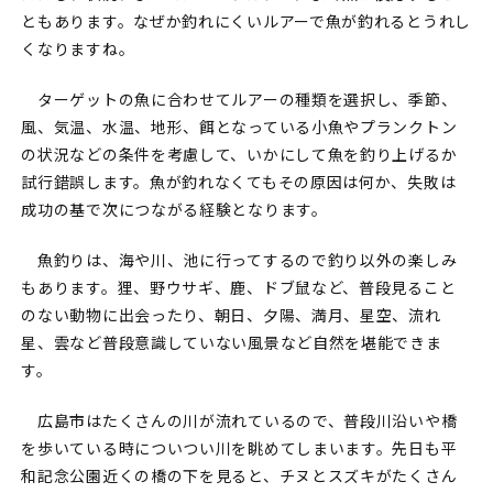
ともあります。なぜか釣れにくいルアーで魚が釣れるとうれし
くなりますね。
ターゲットの魚に合わせてルアーの種類を選択し、季節、
風、気温、水温、地形、餌となっている小魚やプランクトン
の状況などの条件を考慮して、いかにして魚を釣り上げるか
試行錯誤します。魚が釣れなくてもその原因は何か、失敗は
成功の基で次につながる経験となります。
魚釣りは、海や川、池に行ってするので釣り以外の楽しみ
もあります。狸、野ウサギ、鹿、ドブ鼠など、普段見ること
のない動物に出会ったり、朝日、夕陽、満月、星空、流れ
星、雲など普段意識していない風景など自然を堪能できま
す。
広島市はたくさんの川が流れているので、普段川沿いや橋
を歩いている時についつい川を眺めてしまいます。先日も平
和記念公園近くの橋の下を見ると、チヌとスズキがたくさん