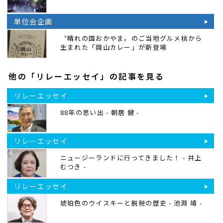
単位会企画
〝晴れの国おかやま〟のご当地グルメ桃から
生まれた「岡山カレー」が新登場
他の「リレーエッセイ」の記事を見る
リレーエッセイ
88年の思い出 - 朝居 健 -
リレーエッセイ
ニュージーランドに行ってきました！ - 井上
むつき -
リレーエッセイ
琥珀色のウイスキーと脱税の歴史 - 池淵 靖 -