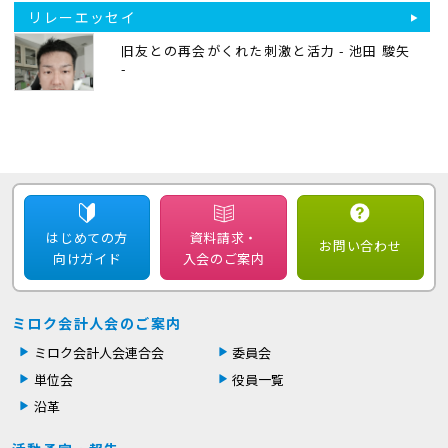
リレーエッセイ
旧友との再会がくれた刺激と活力 - 池田 駿矢
-
はじめての方
資料請求・
お問い合わせ
向けガイド
入会のご案内
ミロク会計人会のご案内
ミロク会計人会連合会
委員会
単位会
役員一覧
沿革