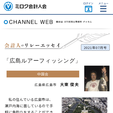
ページトップ
ログイン
メニュー
ミロク会計人会 MIROKU
ACCOUNTING PERSON
ASSOCIATION
2021年07月号
広島ルアーフィッシング
中国会
大東 俊夫
広島県広島市
私の住んでいる広島市は、
瀬戸内海に面しているので手
軽に魚釣りをすることができ