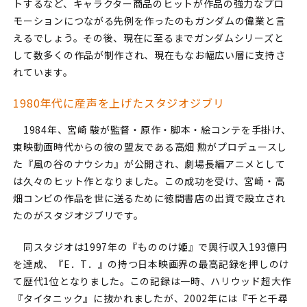
トするなど、キャラクター商品のヒットが作品の強力なプロ
モーションにつながる先例を作ったのもガンダムの偉業と言
えるでしょう。その後、現在に至るまでガンダムシリーズと
して数多くの作品が制作され、現在もなお幅広い層に支持さ
れています。
1980年代に産声を上げたスタジオジブリ
1984年、宮崎 駿が監督・原作・脚本・絵コンテを手掛け、
東映動画時代からの彼の盟友である高畑 勲がプロデュースし
た『風の谷のナウシカ』が公開され、劇場長編アニメとして
は久々のヒット作となりました。この成功を受け、宮崎・高
畑コンビの作品を世に送るために徳間書店の出資で設立され
たのがスタジオジブリです。
同スタジオは1997年の『もののけ姫』で興行収入193億円
を達成、『E．T．』の持つ日本映画界の最高記録を押しのけ
て歴代1位となりました。この記録は一時、ハリウッド超大作
『タイタニック』に抜かれましたが、2002年には『千と千尋