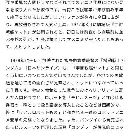
写や重厚な人間ドラマなどそれまでのアニメ作品にはない要
素を取り入れた意欲作です。当初こそ視聴率が伸び悩み半年
で終了となりましたが、コアなファンが徐々に全国に広が
り、再放送もされて人気が上昇、1977年8月に劇場版『宇宙
戦艦ヤマト』が公開されると、初日には前夜から劇場前に並
ぶ長蛇の列が。社会現象としてマスコミが報じたこともあっ
て、大ヒットしました。
1979年にテレビ放映された富野由悠季監督の『機動戦士ガ
ンダム』（日本サンライズ）も、『宇宙戦艦ヤマト』と同じ
く当初はいまひとつ人気が出ませんでしたが、各地での再放
送を通じてその面白さが見直され、ヒットにつながっていっ
た作品です。宇宙を舞台とした戦争におけるリアリティに富
んだ人間ドラマと、ロボットを「モビルスーツ」と呼ばれる
兵器の一種として扱う設定を導入したことなどは画期的で、
後に「リアルロボットもの」と称される一連のロボットアニ
メ変革の先駆けとなりました。また、バンダイから発売され
たモビルスーツを再現した玩具「ガンプラ」が爆発的にヒッ