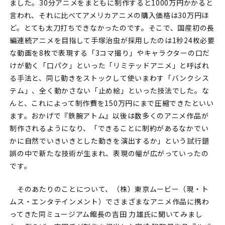
ました。30分アニメをまともに制作すると1000万円かかると
言われ、それに比べてアメリカアニメの購入価格は30万円ほ
ど。とても太刀打ちできなかったのです。そこで、国産初の長
編連続アニメを目指して手塚治虫が採用したのは1秒24枚必要
な動画を8枚で表現する「3コマ撮り」やキャラクターの口だ
けが動く「口パク」といった「リミテッドアニメ」と呼ばれ
る手法と、同じ動きをストックして使いまわす「バンクシス
テム」、全く動かさない「止め絵」といった技法でした。な
んと、これによって制作費を150万円にまで圧縮できたといい
ます。おかげで『鉄腕アトム』以後は数多くのアニメ作品が
制作されるようになり、「できることに制約があるなかでい
かに自然でいきいきとした動きを演出するか」という試行錯
誤の中で新たな技術が生まれ、表現の幅が広がっていったの
です。
そのあたりのことについて、（株）東京ムービー（現・ト
ムス・エンタテインメント）でさまざまなアニメ作品に携わ
ってきた同ミュージアム館長の吉田 力雄氏に聞いてみまし