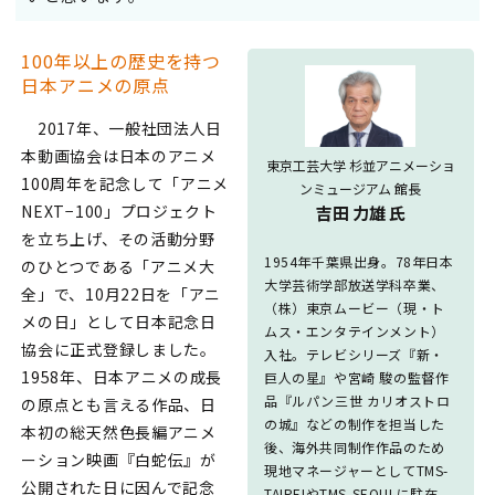
100年以上の歴史を持つ
日本アニメの原点
2017年、一般社団法人日
本動画協会は日本のアニメ
東京工芸大学 杉並アニメーショ
100周年を記念して「アニメ
ンミュージアム 館長
NEXT−100」プロジェクト
吉田 力雄 氏
を立ち上げ、その活動分野
1954年千葉県出身。78年日本
のひとつである「アニメ大
大学芸術学部放送学科卒業、
全」で、10月22日を「アニ
（株）東京ムービー（現・ト
メの日」として日本記念日
ムス・エンタテインメント）
協会に正式登録しました。
入社。テレビシリーズ『新・
1958年、日本アニメの成長
巨人の星』や宮崎 駿の監督作
品『ルパン三世 カリオストロ
の原点とも言える作品、日
の城』などの制作を担当した
本初の総天然色長編アニメ
後、海外共同制作作品のため
ーション映画『白蛇伝』が
現地マネージャーとしてTMS-
公開された日に因んで記念
TAIPEIやTMS-SEOULに駐在、