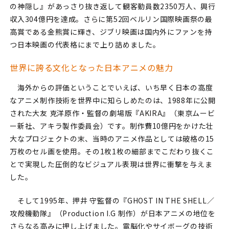
の神隠し』があっさり抜き返して観客動員数2350万人、興行
収入304億円を達成。さらに第52回ベルリン国際映画祭の最
高賞である金熊賞に輝き、ジブリ映画は国内外にファンを持
つ日本映画の代表格にまで上り詰めました。
世界に誇る文化となった日本アニメの魅力
海外からの評価ということでいえば、いち早く日本の高度
なアニメ制作技術を世界中に知らしめたのは、1988年に公開
された大友 克洋原作・監督の劇場版『AKIRA』（東京ムービ
ー新社、アキラ製作委員会）です。制作費10億円をかけた壮
大なプロジェクトの末、当時のアニメ作品としては破格の15
万枚のセル画を使用。その1枚1枚の細部までこだわり抜くこ
とで実現した圧倒的なビジュアル表現は世界に衝撃を与えま
した。
そして1995年、押井 守監督の『GHOST IN THE SHELL／
攻殻機動隊』（Production I.G 制作）が日本アニメの地位を
さらなる高みに押し上げました。電脳化やサイボーグの技術