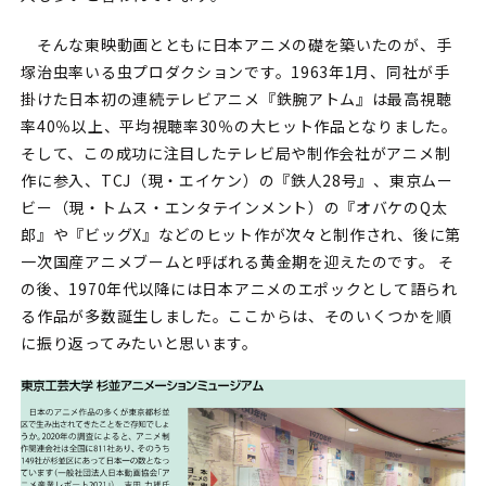
そんな東映動画とともに日本アニメの礎を築いたのが、手
塚治虫率いる虫プロダクションです。1963年1月、同社が手
掛けた日本初の連続テレビアニメ『鉄腕アトム』は最高視聴
率40％以上、平均視聴率30％の大ヒット作品となりました。
そして、この成功に注目したテレビ局や制作会社がアニメ制
作に参入、TCJ（現・エイケン）の『鉄人28号』、東京ムー
ビー（現・トムス・エンタテインメント）の『オバケのQ太
郎』や『ビッグX』などのヒット作が次々と制作され、後に第
一次国産アニメブームと呼ばれる黄金期を迎えたのです。 そ
の後、1970年代以降には日本アニメのエポックとして語られ
る作品が多数誕生しました。ここからは、そのいくつかを順
に振り返ってみたいと思います。