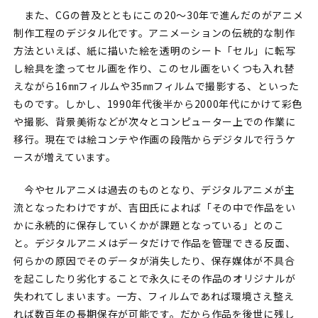
また、CGの普及とともにこの20〜30年で進んだのがアニメ
制作工程のデジタル化です。アニメーションの伝統的な制作
方法といえば、紙に描いた絵を透明のシート「セル」に転写
し絵具を塗ってセル画を作り、このセル画をいくつも入れ替
えながら16㎜フィルムや35㎜フィルムで撮影する、といった
ものです。しかし、1990年代後半から2000年代にかけて彩色
や撮影、背景美術などが次々とコンピューター上での作業に
移行。現在では絵コンテや作画の段階からデジタルで行うケ
ースが増えています。
今やセルアニメは過去のものとなり、デジタルアニメが主
流となったわけですが、吉田氏によれば「その中で作品をい
かに永続的に保存していくかが課題となっている」とのこ
と。デジタルアニメはデータだけで作品を管理できる反面、
何らかの原因でそのデータが消失したり、保存媒体が不具合
を起こしたり劣化することで永久にその作品のオリジナルが
失われてしまいます。一方、フィルムであれば環境さえ整え
れば数百年の長期保存が可能です。だから作品を後世に残し