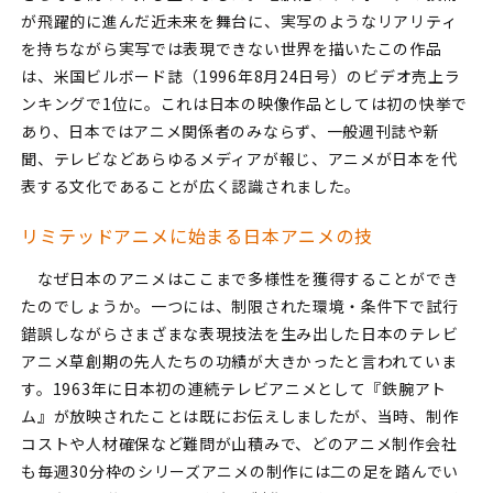
が飛躍的に進んだ近未来を舞台に、実写のようなリアリティ
を持ちながら実写では表現できない世界を描いたこの作品
は、米国ビルボード誌（1996年8月24日号）のビデオ売上ラ
ンキングで1位に。これは日本の映像作品としては初の快挙で
あり、日本ではアニメ関係者のみならず、一般週刊誌や新
聞、テレビなどあらゆるメディアが報じ、アニメが日本を代
表する文化であることが広く認識されました。
リミテッドアニメに始まる日本アニメの技
なぜ日本のアニメはここまで多様性を獲得することができ
たのでしょうか。一つには、制限された環境・条件下で試行
錯誤しながらさまざまな表現技法を生み出した日本のテレビ
アニメ草創期の先人たちの功績が大きかったと言われていま
す。1963年に日本初の連続テレビアニメとして『鉄腕アト
ム』が放映されたことは既にお伝えしましたが、当時、制作
コストや人材確保など難問が山積みで、どのアニメ制作会社
も毎週30分枠のシリーズアニメの制作には二の足を踏んでい