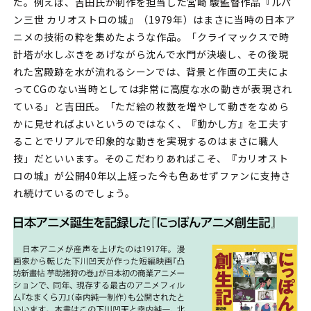
た。例えば、吉田氏が制作を担当した宮崎 駿監督作品『ルパ
ン三世 カリオストロの城』（1979年）はまさに当時の日本ア
ニメの技術の粋を集めたような作品。「クライマックスで時
計塔が水しぶきをあげながら沈んで水門が決壊し、その後現
れた宮殿跡を水が流れるシーンでは、背景と作画の工夫によ
ってCGのない当時としては非常に高度な水の動きが表現され
ている」と吉田氏。「ただ絵の枚数を増やして動きをなめら
かに見せればよいというのではなく、『動かし方』を工夫す
ることでリアルで印象的な動きを実現するのはまさに職人
技」だといいます。そのこだわりあればこそ、『カリオスト
ロの城』が公開40年以上経った今も色あせずファンに支持さ
れ続けているのでしょう。