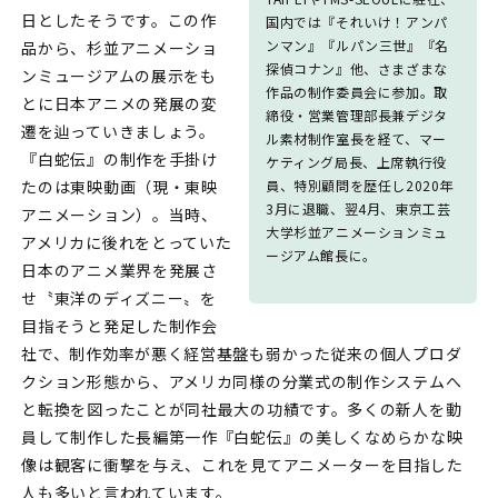
日としたそうです。この作
国内では『それいけ！アンパ
ンマン』『ルパン三世』『名
品から、杉並アニメーショ
探偵コナン』他、さまざまな
ンミュージアムの展示をも
作品の制作委員会に参加。取
とに日本アニメの発展の変
締役・営業管理部長兼デジタ
遷を辿っていきましょう。
ル素材制作室長を経て、マー
『白蛇伝』の制作を手掛け
ケティング局長、上席執行役
たのは東映動画（現・東映
員、特別顧問を歴任し2020年
3月に退職、翌4月、東京工芸
アニメーション）。当時、
大学杉並アニメーションミュ
アメリカに後れをとっていた
ージアム館長に。
日本のアニメ業界を発展さ
せ〝東洋のディズニー〟を
目指そうと発足した制作会
社で、制作効率が悪く経営基盤も弱かった従来の個人プロダ
クション形態から、アメリカ同様の分業式の制作システムへ
と転換を図ったことが同社最大の功績です。多くの新人を動
員して制作した長編第一作『白蛇伝』の美しくなめらかな映
像は観客に衝撃を与え、これを見てアニメーターを目指した
人も多いと言われています。