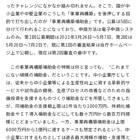
ったチャレンジになかなか踏み切れません。そこで、国が中
小企業や中堅企業のこうした「事業再構築」を後押しする目
的で打ち出したのが「事業再構築補助金」です。公募は5回に
分けて行われることになっており、申請方法は電子申請システ
ムのみ。第1回公募期間は2021年3月26日～5月7日、第2回は
5月20日～7月2日で、既に第1回の審査結果は当庁ホームペー
ジ上で公開し、現在は第2回審査の最中です。
この事業再構築補助金の特徴は何と言っても、〝これまで
にない規模の補助金〟だということです。中小企業庁として
は、従来から中小企業等による生産性向上に資する革新的サ
ービスや試作品の開発、生産プロセスの改善などのための設
備投資を支援するものづくり補助金などを所管してきました
が、同補助金の支援額上限は1件当たり1000万円、持続化補
助金やＩＴ導入補助金などにしても数十万円から数百万円規
模にとどまっていました。一方、事業再構築補助金は上限
6000万円から1億円に達するケースも想定されるという、中
小企業に対するものとしては過去最大規模の補助・支援策と