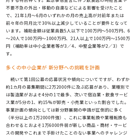
対する特別枠です。緊急事態宣言に伴う飲食店の時短営業や
不要不急の外出・移動の自粛などによる影響を受けたこと
で、21年1月～6月のいずれかの月の売上高が対前年または
前々年の同月比で30％以上減少していることが要件となって
います。補助金額は従業員数5人以下で100万円～500万円、6
～20人で100万円～1000万円、21人以上で100万円～1500万
円（補助率は中小企業者等が3／4、中堅企業等が2／3）で
す。
多くの中小企業が 新分野への挑戦を計画
続いて第1回公募の応募状況や傾向についてですが、わずか
約1カ月の募集期間に2万2000件に及ぶ応募があり、業種別で
は製造業がおよそ4分の1で最多、次いで宿泊業・飲食サービ
ス業が5分の1、約15%が卸売・小売業といった割合でした。
事業計画の傾向としては新分野展開の申請が圧倒的に多く
（半分以上の1万2000件強）、これに事業転換や業種転換も
合わせるとおよそ1万6000件弱が新しい商品・商材・サービ
スの開発やこれまで手掛けたことのない事業へのチャレンジ