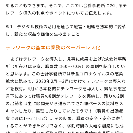
めることもできます。そこで、ここでは会計事務所におけるテ
レワーク導入の利点やポイントについてお伝えします。
※1 デジタル技術の活用を通じて経営・組織を抜本的に変革
し、新たな収益や価値を生み出すこと
テレワークの基本は業務のペーパーレス化
まずはテレワークを導入し、見事に成果を上げたA会計事務
所（所在地は東京、職員数は60～70名）の事例を紹介したい
と思います。この会計事務所では新型コロナウイルスの感染
拡大に鑑みて、2020年2月～3月にかけてテレワークの導入な
どを検討。4月から本格的にテレワークを導入し、緊急事態宣
言下にあっては職員の8割がテレワークを実施し、残りの2割
の出勤者は主に顧問先から送られてきた紙ベースの資料をス
キャンしたり、整理したりしていたそうです（職員の出勤頻
度は週に1～2回ほど）。その結果、職員の安全・安心に寄与
することができただけでなく、移動時間の大幅な削減にも成
功。さらに、従来の業務と同レベルの生産効率や品質を維持