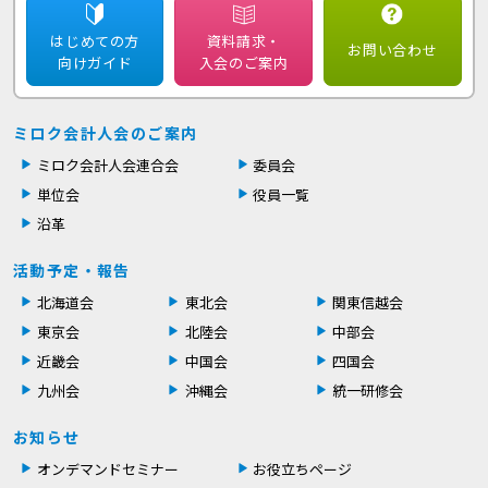
はじめての方
資料請求・
お問い合わせ
向けガイド
入会のご案内
ミロク会計人会のご案内
ミロク会計人会連合会
委員会
単位会
役員一覧
沿革
活動予定・報告
北海道会
東北会
関東信越会
東京会
北陸会
中部会
近畿会
中国会
四国会
九州会
沖縄会
統一研修会
お知らせ
オンデマンドセミナー
お役立ちページ