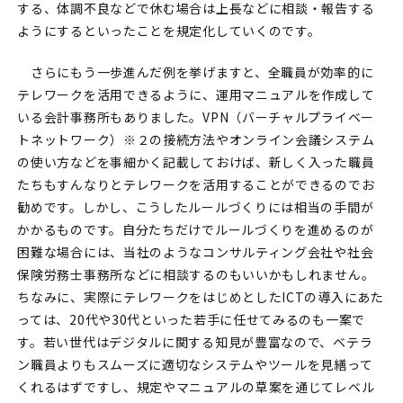
する、体調不良などで休む場合は上長などに相談・報告する
ようにするといったことを規定化していくのです。
さらにもう一歩進んだ例を挙げますと、全職員が効率的に
テレワークを活用できるように、運用マニュアルを作成して
いる会計事務所もありました。VPN（バーチャルプライベー
トネットワーク）※２の接続方法やオンライン会議システム
の使い方などを事細かく記載しておけば、新しく入った職員
たちもすんなりとテレワークを活用することができるのでお
勧めです。しかし、こうしたルールづくりには相当の手間が
かかるものです。自分たちだけでルールづくりを進めるのが
困難な場合には、当社のようなコンサルティング会社や社会
保険労務士事務所などに相談するのもいいかもしれません。
ちなみに、実際にテレワークをはじめとしたICTの導入にあた
っては、20代や30代といった若手に任せてみるのも一案で
す。若い世代はデジタルに関する知見が豊富なので、ベテラ
ン職員よりもスムーズに適切なシステムやツールを見繕って
くれるはずですし、規定やマニュアルの草案を通じてレベル