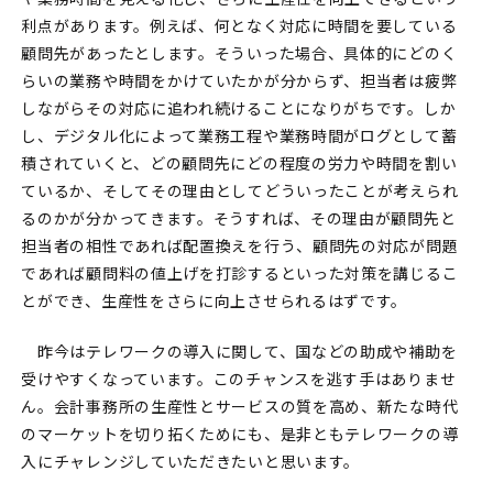
利点があります。例えば、何となく対応に時間を要している
顧問先があったとします。そういった場合、具体的にどのく
らいの業務や時間をかけていたかが分からず、担当者は疲弊
しながらその対応に追われ続けることになりがちです。しか
し、デジタル化によって業務工程や業務時間がログとして蓄
積されていくと、どの顧問先にどの程度の労力や時間を割い
ているか、そしてその理由としてどういったことが考えられ
るのかが分かってきます。そうすれば、その理由が顧問先と
担当者の相性であれば配置換えを行う、顧問先の対応が問題
であれば顧問料の値上げを打診するといった対策を講じるこ
とができ、生産性をさらに向上させられるはずです。
昨今はテレワークの導入に関して、国などの助成や補助を
受けやすくなっています。このチャンスを逃す手はありませ
ん。会計事務所の生産性とサービスの質を高め、新たな時代
のマーケットを切り拓くためにも、是非ともテレワークの導
入にチャレンジしていただきたいと思います。