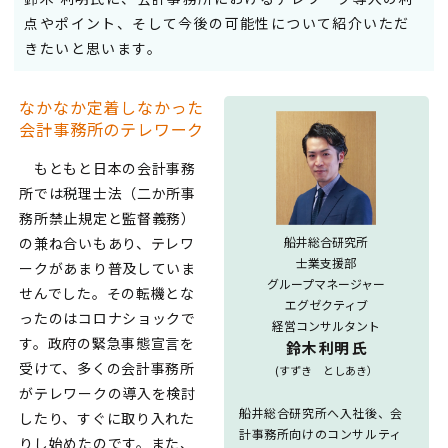
点やポイント、そして今後の可能性について紹介いただ
きたいと思います。
なかなか定着しなかった
会計事務所のテレワーク
もともと日本の会計事務
所では税理士法（二か所事
務所禁止規定と監督義務）
船井総合研究所
の兼ね合いもあり、テレワ
士業支援部
ークがあまり普及していま
グループマネージャー
せんでした。その転機とな
エグゼクティブ
ったのはコロナショックで
経営コンサルタント
す。政府の緊急事態宣言を
鈴木 利明 氏
受けて、多くの会計事務所
(すずき としあき）
がテレワークの導入を検討
船井総合研究所へ入社後、会
したり、すぐに取り入れた
計事務所向けのコンサルティ
りし始めたのです。また、