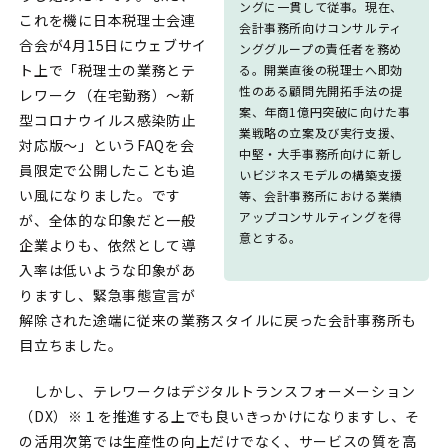
ングに一貫して従事。現在、
これを機に日本税理士会連
会計事務所向けコンサルティ
合会が4月15日にウェブサイ
ンググループの責任者を務め
ト上で「税理士の業務とテ
る。開業直後の税理士へ即効
性のある顧問先開拓手法の提
レワーク（在宅勤務）～新
案、年商1億円突破に向けた事
型コロナウイルス感染防止
業戦略の立案及び実行支援、
対応版～」というFAQを会
中堅・大手事務所向けに新し
員限定で公開したことも追
いビジネスモデルの構築支援
い風になりました。です
等、会計事務所における業績
アップコンサルティングを得
が、全体的な印象だと一般
意とする。
企業よりも、依然として導
入率は低いような印象があ
りますし、緊急事態宣言が
解除された途端に従来の業務スタイルに戻った会計事務所も
目立ちました。
しかし、テレワークはデジタルトランスフォーメーション
（DX）※１を推進する上でも良いきっかけになりますし、そ
の活用次第では生産性の向上だけでなく、サービスの質を高