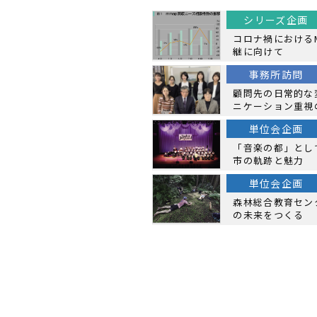
シリーズ企画
コロナ禍における
継に向けて
事務所訪問
顧問先の日常的な
ニケーション重視
単位会企画
「音楽の都」とし
市の軌跡と魅力
単位会企画
森林総合教育センタ
の未来をつくる