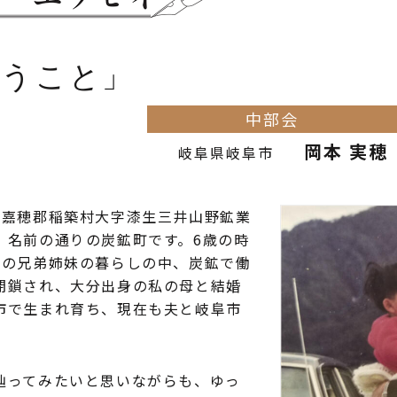
想うこと
中部会
岡本 実穂
岐阜県岐阜市
嘉穂郡稲築村大字漆生三井山野鉱業
。名前の通りの炭鉱町です。6歳の時
人の兄弟姉妹の暮らしの中、炭鉱で働
閉鎖され、大分出身の私の母と結婚
市で生まれ育ち、現在も夫と岐阜市
ってみたいと思いながらも、ゆっ