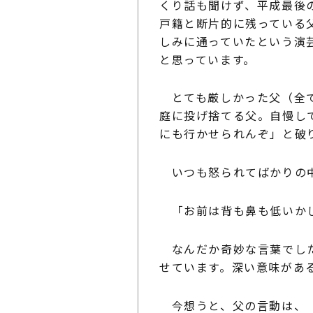
くり話も聞けず、平成最後
戸籍と断片的に残っている
しみに通っていたという演
と思っています。
とても厳しかった父（全て
庭に投げ捨てる父。自慢して
にも行かせられんぞ」と破
いつも怒られてばかりの中
「お前は背も鼻も低いかし
なんだか奇妙な言葉でした
せています。深い意味があ
今想うと、父の言動は、「