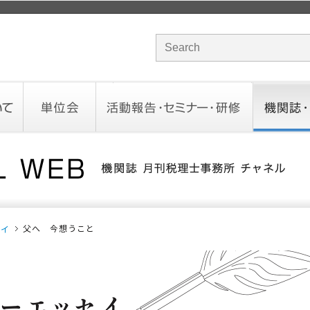
サイト内検索のキーワード
単位会
活動報告・セミナー・研修
機関誌・ド
北海道会
東北会
関東信越会
東京会
北陸会
中部会
近畿会
中国会
四国会
九州会
沖縄会
活動予定／報告
統一研修会
研修・セミナー一覧
オンデマンドセミナー
CHANNE
お役立ち
父へ 今想うこと
セイ