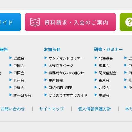
ガイド
資料請求・
入会のご案内
報告
お知らせ
研修・セミナー
近畿会
オンデマンドセミナー
北海道会
近
中国会
お役立ちページ
東北会
中
会
四国会
事務局からのお知らせ
関東信越会
四
九州会
更新情報
東京会
九
沖縄会
CHANNEL WEB
北陸会
沖
統一研修会
はじめての方向けガイド
中部会
お問い合わせ
サイトマップ
個人情報保護方針
本