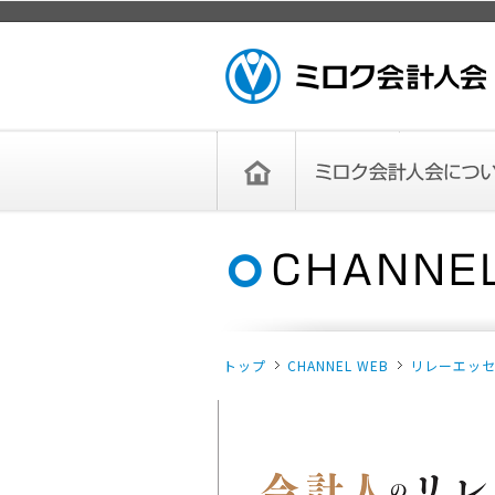
ページトップ
ミロク会計人会 MIROKU
ACCOUNTING PERSON
ASSOCIATION
トップペー
ミロク会計人会について
ミロク会計人会とは
ミロク会計人会連合会
委員会
単位会
役員一覧
入会のご案内
お問い合わせ
お知らせ
ジ
トップ
CHANNEL WEB
リレーエッ