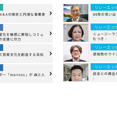
リレーエッ
M＆Aの現状と円滑な事業承
88年の思い出 -
リレーエッ
ニュージーラン
変化を敏感に察知しコミュ
むつき -
の支援に尽力
リレーエッ
琥珀色のウイス
て音楽文化を創造する浜松
リレーエッ
旧友との再会が
ー「morinos」が 森と人
-