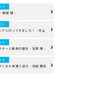
セイ
 朝居 健 -
セイ
ドに行ってきました！ - 井上
セイ
キーと脱税の歴史 - 池淵 靖 -
セイ
くれた刺激と活力 - 池田 駿矢