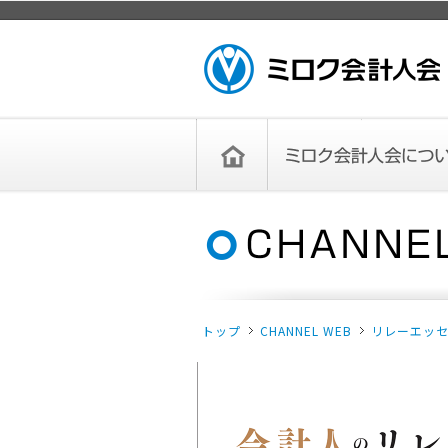
ページトップ
ミロク会計人会 MIROKU
ACCOUNTING PERSON
ASSOCIATION
トップペー
ミロク会計人会について
ミロク会計人会とは
ミロク会計人会連合会
委員会
単位会
役員一覧
入会のご案内
お問い合わせ
お知らせ
ジ
トップ
CHANNEL WEB
リレーエッ