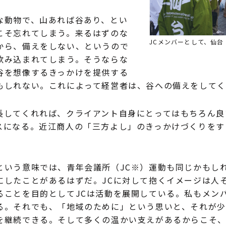
な動物で、山あれば谷あり、とい
こそ忘れてしまう。来るはずのな
JCメンバーとして、仙
から、備えをしない、というので
飲み込まれてしまう。そうならな
谷を想像するきっかけを提供する
しれない。これによって経営者は、谷への備えをしてくれ
長してくれれば、クライアント自身にとってはもちろん良
スになる。近江商人の「三方よし」のきっかけづくりをす
という意味では、青年会議所（JC※）運動も同じかもし
にしたことがあるはずだ。JCに対して抱くイメージは人
ることを目的としてJCは活動を展開している。私もメン
る。それでも、「地域のために」という思いと、それが
を継続できる。そして多くの温かい支えがあるからこそ