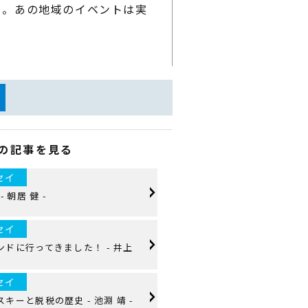
る。あの地域のイベントは実
の記事を見る
セイ
 朝居 健 -
セイ
ドに行ってきました！ - 井上
セイ
キーと脱税の歴史 - 池淵 靖 -