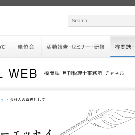
サイト内検索のキーワード
単位会
活動報告・セミナー・研修
機関誌・ド
北海道会
東北会
関東信越会
東京会
北陸会
中部会
近畿会
中国会
四国会
九州会
沖縄会
活動予定／報告
統一研修会
研修・セミナー一覧
オンデマンドセミナー
CHANNE
お役立ち
会計人の責務として
セイ