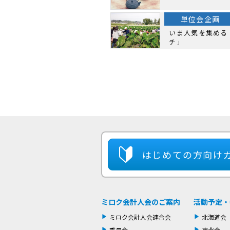
単位会企画
いま人気を集める
チ」
はじめての方
向け
ミロク会計人会のご案内
活動予定・
ミロク会計人会連合会
北海道会
委員会
東北会