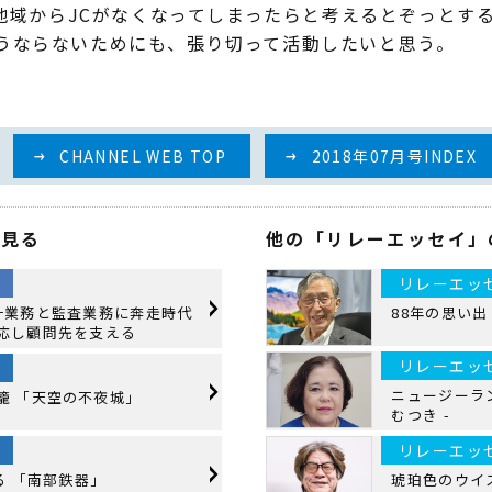
地域からJCがなくなってしまったらと考えるとぞっとす
.そうならないためにも、張り切って活動したいと思う。
CHANNEL WEB TOP
2018年07月号INDEX
を見る
他の「リレーエッセイ」
リレーエッ
計業務と監査業務に奔走時代
88年の思い出 -
応し顧問先を支える
リレーエッ
ニュージーラン
籠 「天空の不夜城」
むつき -
リレーエッ
る 「南部鉄器」
琥珀色のウイス