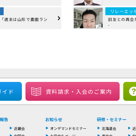
リレーエッ
 「週末は山形で農園ラン
旧友との再会が
-
ガイド
資料請求・
入会のご案内
報告
お知らせ
研修・セミナー
近畿会
オンデマンドセミナー
北海道会
近
中国会
お役立ちページ
東北会
中