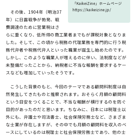
「KaikeiZine」ホームページ
https://kaikeizine.jp/
その後、1904年（明治37
年）に日露戦争が勃発、戦
費調達のために営業税はさ
らに重くなり、低所得の商工業者までもが課税対象となりま
した。そして、この頃から税務の代理業務を専門的に行う税
務代弁者や税務代弁人といった職業が誕生し始めたのです。
しかし、このような職業人が増えるのに伴い、法制度などが
未整備だったことから、納税者に不当な報酬を要求するケー
スなども増加していったそうです。
こうした背景のもと、今回のテーマである顧問料制度は自
然発生してきたものと推察されます。おそらく月額の顧問料
という目安をつくることで、不当な報酬が横行するのを防ぐ
目的があったのだと思います。ちなみに、日本には税理士以
外にも、弁護士や司法書士、社会保険労務士など、さまざま
な士業が存在しますが、その中でも月額の顧問料を収入のベ
ースにしているのは税理士と社会保険労務士であり、他の士