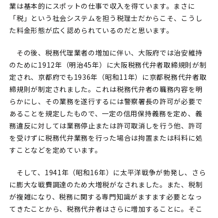
業は基本的にスポットの仕事で収入を得ています。まさに
「税」という社会システムを担う税理士だからこそ、こうし
た料金形態が広く認められているのだと思います。
その後、税務代理業者の増加に伴い、大阪府では治安維持
のために1912年（明治45年）に大阪税務代弁者取締規則が制
定され、京都府でも1936年（昭和11年）に京都税務代弁者取
締規則が制定されました。これは税務代弁者の職務内容を明
らかにし、その業務を遂行するには警察署長の許可が必要で
あることを規定したもので、一定の信用保持義務を定め、義
務違反に対しては業務停止または許可取消しを行う他、許可
を受けずに税務代弁業務を行った場合は拘置または科料に処
すことなどを定めています。
そして、1941年（昭和16年）に太平洋戦争が勃発し、さら
に膨大な戦費調達のため大増税がなされました。また、税制
が複雑になり、税務に関する専門知識がますます必要となっ
てきたことから、税務代弁者はさらに増加することに。そこ