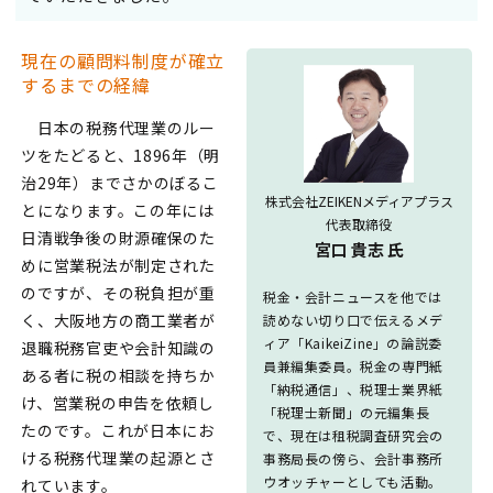
現在の顧問料制度が確立
するまでの経緯
日本の税務代理業のルー
ツをたどると、1896年（明
治29年）までさかのぼるこ
株式会社ZEIKENメディアプラス
とになります。この年には
代表取締役
日清戦争後の財源確保のた
宮口 貴志 氏
めに営業税法が制定された
のですが、その税負担が重
税金・会計ニュースを他では
く、大阪地方の商工業者が
読めない切り口で伝えるメデ
ィア「KaikeiZine」の論説委
退職税務官吏や会計知識の
員兼編集委員。税金の専門紙
ある者に税の相談を持ちか
「納税通信」、税理士業界紙
け、営業税の申告を依頼し
「税理士新聞」の元編集長
たのです。これが日本にお
で、現在は租税調査研究会の
ける税務代理業の起源とさ
事務局長の傍ら、会計事務所
ウオッチャーとしても活動。
れています。