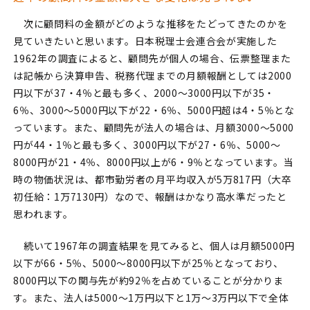
次に顧問料の金額がどのような推移をたどってきたのかを
見ていきたいと思います。日本税理士会連合会が実施した
1962年の調査によると、顧問先が個人の場合、伝票整理また
は記帳から決算申告、税務代理までの月額報酬としては2000
円以下が37・4％と最も多く、2000～3000円以下が35・
6％、3000～5000円以下が22・6％、5000円超は4・5％とな
っています。また、顧問先が法人の場合は、月額3000～5000
円が44・1％と最も多く、3000円以下が27・6％、5000～
8000円が21・4％、8000円以上が6・9％となっています。当
時の物価状況は、都市勤労者の月平均収入が5万817円（大卒
初任給：1万7130円）なので、報酬はかなり高水準だったと
思われます。
続いて1967年の調査結果を見てみると、個人は月額5000円
以下が66・5％、5000～8000円以下が25％となっており、
8000円以下の関与先が約92％を占めていることが分かりま
す。また、法人は5000～1万円以下と1万～3万円以下で全体