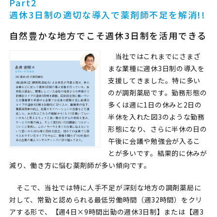
Part2
週休3日制の適切な導入で薬剤師不足を解消!!
自然豊かな地方でこそ週休3日制を活用できる
当社ではこれまでにさまざ
まな業種に週休3日制の導入を
支援してきました。特に多い
のが調剤薬局です。勤務形態の
多くは週に1日の休みと2日の
半休を入れた図3のような勤務
形態になり、さらに半休の日の
午後に会議や勉強会が入るこ
とが多いです。結果的に休みが
減り、働き方に悩む薬剤師が多い傾向です。
そこで、当社では特に人手不足が深刻な地方の調剤薬局に
対して、常勤と認められる最低労働時間（週32時間）をクリ
アする形で、【週4日×9時間出勤の週休3日制】または【週3