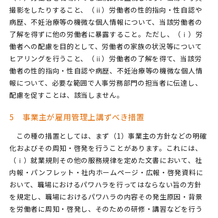
撮影をしたりすること、（ⅱ）労働者の性的指向・性自認や
病歴、不妊治療等の機微な個人情報について、当該労働者の
了解を得ずに他の労働者に暴露すること。ただし、（ⅰ）労
働者への配慮を目的として、労働者の家族の状況等について
ヒアリングを行うこと、（ⅱ）労働者の了解を得て、当該労
働者の性的指向・性自認や病歴、不妊治療等の機微な個人情
報について、必要な範囲で人事労務部門の担当者に伝達し、
配慮を促すことは、該当しません。
5 事業主が雇用管理上講ずべき措置
この種の措置としては、まず（1）事業主の方針などの明確
化およびその周知・啓発を行うことがあります。これには、
（ⅰ）就業規則その他の服務規律を定めた文書において、社
内報・パンフレット・社内ホームページ・広報・啓発資料に
おいて、職場におけるパワハラを行ってはならない旨の方針
を規定し、職場におけるパワハラの内容その発生原因・背景
を労働者に周知・啓発し、そのための研修・講習などを行う