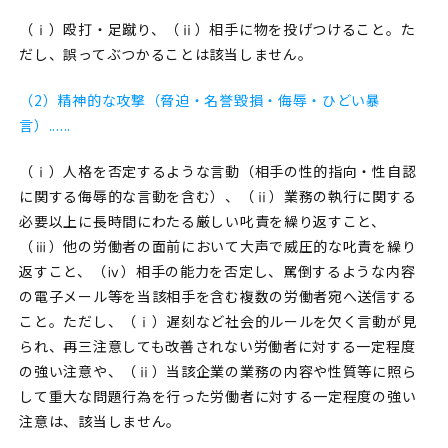
（ⅰ）殴打・足蹴り、（ⅱ）相手に物を投げつけること。た
だし、誤ってぶつかることは該当しません。
（2）精神的な攻撃（脅迫・名誉毀損・侮辱・ひどい暴
言）......
（ⅰ）人格を否定するような言動（相手の性的指向・性自認
に関する侮辱的な言動を含む）、（ⅱ）業務の執行に関する
必要以上に長時間にわたる厳しい叱責を繰り返すこと、
（ⅲ）他の労働者の面前において大声で威圧的な叱責を繰り
返すこと、（ⅳ）相手の能力を否定し、罵倒するような内容
の電子メール等を当該相手を含む複数の労働者宛へ送信する
こと。ただし、（ⅰ）遅刻など社会的ルールを欠く言動が見
られ、再三注意しても改善されない労働者に対する一定程度
の強い注意や、（ⅱ）当該企業の業務の内容や性質等に照ら
して重大な問題行為を行った労働者に対する一定程度の強い
注意は、該当しません。