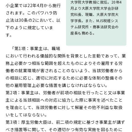
大学院大学教授に就任。20年4
小企業では22年4月から施行
月より大原大学院大学会計研
されます。このパワハラ防
究科長、現職、大原大学院大
止法は30条の2において、以
学学長。また、MJS税経シス
テム研究所・商事法研究会の
下のように規定していま
座長も務める。
す。
「第1項：事業主は、職場
において行われる優越的な関係を背景とした言動であって、業
務上必要かつ相当な範囲を超えたものによりその雇用する労
働者の就業環境が害されることのないよう、当該労働者から
の相談に応じ、適切に対応するために必要な体制の整備その
他の雇用管理上必要な措置を講じなければならない。
第2項：事業主は、労働者が前項の相談を行ったこと又は事業
主による当該相談への対応に協力した際に事実を述べたこと
を理由として、当該労働者に対して解雇その他不利益な取扱
いをしてはならない。
第3項：厚生労働大臣は、前二項の規定に基づき事業主が講ず
べき措置等に関して、その適切かつ有効な実施を図るために