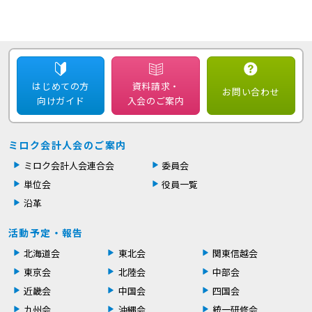
はじめての方
資料請求・
お問い合わせ
向けガイド
入会のご案内
ミロク会計人会のご案内
ミロク会計人会連合会
委員会
単位会
役員一覧
沿革
活動予定・報告
北海道会
東北会
関東信越会
東京会
北陸会
中部会
近畿会
中国会
四国会
九州会
沖縄会
統一研修会