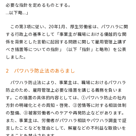
必要な指針を定めるものとする。
...以下略...」
この第3項に従い、20年1月、厚生労働省は、パワハラに関
する行政上の基準として「事業主が職場における優越的な関
係を背景とした言動に起因する問題に関して雇用管理上講ず
べき措置等についての指針」（以下「指針」と略称）を公表
しました。
2 パワハラ防止法のあらまし
パワハラ防止法により、事業主は、職場におけるパワハラ
防止のため、雇用管理上必要な措置を講じる義務を負いま
す。この措置の具体的内容としては、①パワハラ防止の社内
方針の明確化とその周知・啓発、②苦情等に対する相談体制
の整備、③被害労働者へのケアや再発防止などがあります。
また、事業主は、労働者がパワハラ相談やパワハラ調査で証
言したことなどを理由として、解雇などの不利益な取扱いを
することを禁止されます。