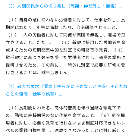
（3）人間関係からの切り離し（隔離・仲間外し・無視）......
（ⅰ）自身の意に沿わない労働者に対して、仕事を外し、長
期間にわたり、別室に隔離したり、自宅研修させること、
（ⅱ）一人の労働者に対して同僚が集団で無視し、職場で孤
立させること。ただし、 （ⅰ）新規に採用した労働者を育
成するための短期間集中的な別室での研修等の教育、（ⅱ）
懲戒規定に基づき処分を受けた労働者に対し、通常の業務に
復帰させるため、その前に、一時的に別室で必要な研修を受
けさせることは、該当しません。
（4）過大な要求（業務上明らかに不要なことや遂行不可能な
ことの強制・仕事の妨害）......
（ⅰ）長期間にわたる、肉体的苦痛を伴う過酷な環境下で
の、勤務に直接関係のない作業を命ずること、（ⅱ）新卒採
用者に対し、必要な教育を行わないまま到底対応できないレ
ベルの業績目標を課し、達成できなかったことに対し厳しく