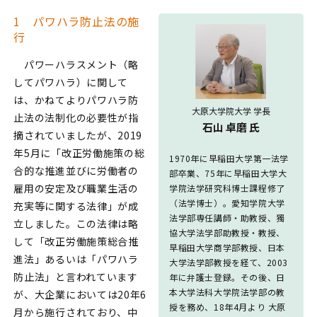
1 パワハラ防止法の施
行
パワーハラスメント（略
してパワハラ）に関して
は、かねてよりパワハラ防
大原大学院大学 学長
止法の法制化の必要性が指
石山 卓磨 氏
摘されていましたが、2019
年5月に「改正労働施策の総
1970年に早稲田大学第一法学
合的な推進並びに労働者の
部卒業、75年に早稲田大学大
雇用の安定及び職業生活の
学院法学研究科博士課程修了
（法学博士）。愛知学院大学
充実等に関する法律」が成
法学部専任講師・助教授、獨
立しました。この法律は略
協大学法学部助教授・教授、
して「改正労働施策総合推
早稲田大学商学部教授、日本
進法」あるいは「パワハラ
大学法学部教授を経て、2003
防止法」と言われています
年に弁護士登録。その後、日
本大学法科大学院法学部の教
が、大企業においては20年6
授を務め、18年4月より 大原
月から施行されており、中