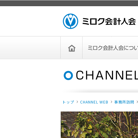
ページトップ
ミロク会計人会 MIROKU
ACCOUNTING PERSON
ASSOCIATION
トップペー
ミロク会計人会について
ミロク会計人会とは
ミロク会計人会連合会
委員会
単位会
役員一覧
入会のご案内
お問い合わせ
お知らせ
ジ
トップ
CHANNEL WEB
事務所訪問