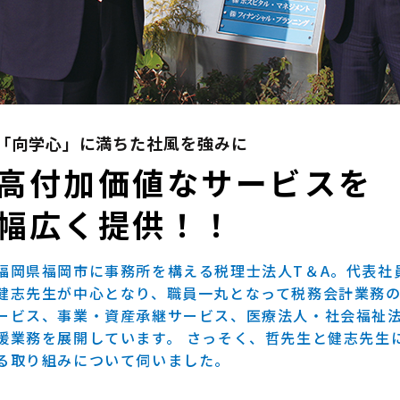
「向学心」に満ちた社風を強みに
高付加価値なサービスを
幅広く提供！！
福岡県福岡市に事務所を構える税理士法人T＆A。代表社
健志先生が中心となり、職員一丸となって税務会計業務
ービス、事業・資産承継サービス、医療法人・社会福祉
援業務を展開しています。 さっそく、哲先生と健志先生
る取り組みについて伺いました。