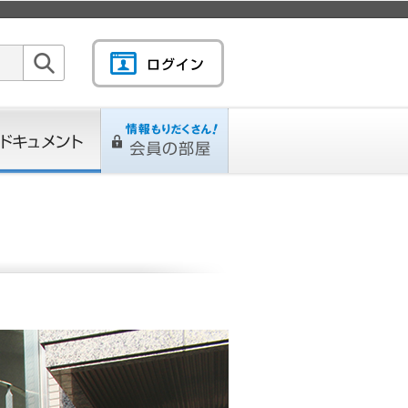
検索
キュメント
情報もりだくさん！会
L
ページ
員の部屋