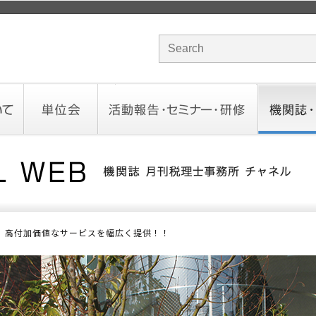
サイト内検索のキーワード
単位会
活動報告・セミナー・研修
機関誌・ド
北海道会
東北会
関東信越会
東京会
北陸会
中部会
近畿会
中国会
四国会
九州会
沖縄会
活動予定／報告
統一研修会
研修・セミナー一覧
オンデマンドセミナー
CHANNE
お役立ち
高付加価値なサービスを幅広く提供！！