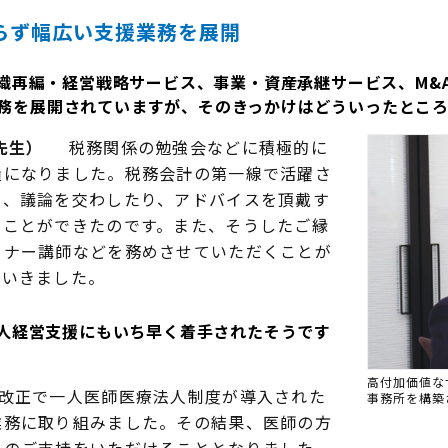
らず幅広い支援業務を展開
織再編・経営戦略サービス、事業・資産承継サービス、M&
務を展開されていますが、そのきっかけはどういったとこ
先生）
税務関係の勉強会などに積極的に
糧になりました。税務会計の第一線で活躍さ
て、議論を交わしたり、アドバイスを頂戴す
くことができたのです。また、そうしたご縁
ミナー講師などを務めさせていただくことが
ていきました。
人経営支援にもいち早く着手されたそうです
高付加価値な
改正で一人医師医療法人制度が導入された
事務所を構築
業務に取り組みました。その結果、医師の方
らのご支持をいただけることとなりました。