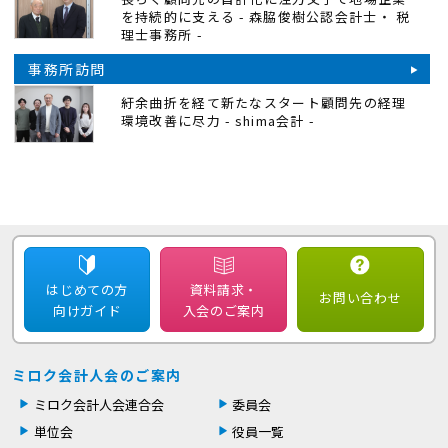
を持続的に支える - 森脇俊樹公認会計士・ 税
理士事務所 -
事務所訪問
紆余曲折を経て新たなスタート顧問先の経理
環境改善に尽力 - shima会計 -
はじめての方
資料請求・
お問い合わせ
向けガイド
入会のご案内
ミロク会計人会のご案内
ミロク会計人会連合会
委員会
単位会
役員一覧