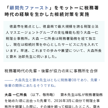
「
顧問先ファースト
」をモットーに
税務署
時代の経験を生かした相続対策を実施
徳島市を拠点とし、徳島県で最大規模を誇る税理士法
人マスエージェントグループの支社機能も担う大森一仁
税理士事務所。大森 一仁所長は税務署勤務を経て独立
し、現在は相続対策を中心としたサービスに力を入れて
います。早速、これまでの歩みや展望について、大森所長
と齋木 治郎先生に伺いました。
税務署時代の先輩・後輩が協力の末に事務所を合併
大森先生と齋木先生はともに税務署OBであり、先輩・
後輩の関係にあたるそうですね。
大森 一仁所長
（以下、敬称略） 齋木先生は私が税務署勤務
を始めた頃に出会った先輩で、2016年3月に自分で税理士事
務所を開業した際に、その縁を頼って相談したところ、齋木