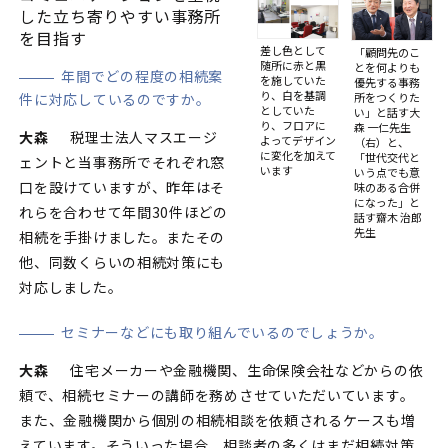
した立ち寄りやすい事務所
を目指す
差し色として
「顧問先のこ
随所に赤と黒
とを何よりも
年間でどの程度の相続案
を施していた
優先する事務
り、白を基調
所をつくりた
件に対応しているのですか。
としていた
い」と話す大
り、フロアに
森 一仁先生
大森
税理士法人マスエージ
よってデザイン
（右）と、
に変化を加えて
「世代交代と
ェントと当事務所でそれぞれ窓
います
いう点でも意
口を設けていますが、昨年はそ
味のある合併
になった」と
れらを合わせて年間30件ほどの
話す齋木 治郎
先生
相続を手掛けました。またその
他、同数くらいの相続対策にも
対応しました。
セミナーなどにも取り組んでいるのでしょうか。
大森
住宅メーカーや金融機関、生命保険会社などからの依
頼で、相続セミナーの講師を務めさせていただいています。
また、金融機関から個別の相続相談を依頼されるケースも増
えています。そういった場合、相談者の多くはまだ相続対策