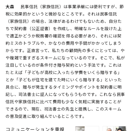
大森
民事信託（家族信託）は事業承継には便利ですが、節
税に効果的かというと微妙なところです。それは民事信託
（家族信託）の場合、法律があるわけでもないため、自分た
ちで契約書（公正証書）を作成し、明確なルールを設けた上
で適正かどうか税務署の確認を得る必要があり、それには契
約ミスのトラブルや、かなりの費用や手間がかかってしまう
からです。正直言って、私たちの顧問先の多くにとっては、や
や複雑で重すぎるスキームになっているのです。そこで、私が
注目しているのが条件付き贈与契約という手法です。これは
たとえば「子どもが高校に入ったら学費をいくら贈与する」
とか「子どもが住宅を建てた時にいくら贈与する」といった
具合に、贈与が発生するタイミングやポイントを契約書に明
記し、司法書士に証人になってもらうものです。これなら民事
信託や家族信託に比べて費用も少なく気軽に実施することが
できるので、現在、司法書士の先生と提携し、このスキーム
の普及促進に取り組んでいるところです。
コミュニケーションを重視