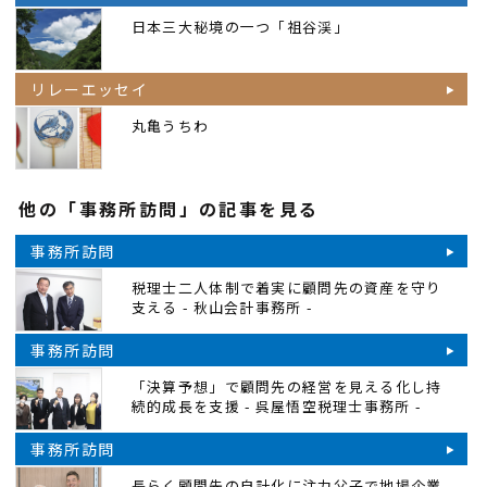
日本三大秘境の一つ「祖谷渓」
リレーエッセイ
丸亀うちわ
他の「事務所訪問」の記事を見る
事務所訪問
税理士二人体制で着実に顧問先の資産を守り
支える - 秋山会計事務所 -
事務所訪問
「決算予想」で顧問先の経営を見える化し持
続的成長を支援 - 呉屋悟空税理士事務所 -
事務所訪問
長らく顧問先の自計化に注力父子で地場企業