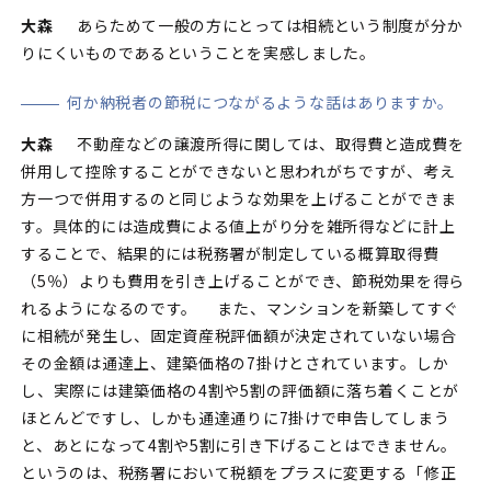
大森
あらためて一般の方にとっては相続という制度が分か
りにくいものであるということを実感しました。
何か納税者の節税につながるような話はありますか。
大森
不動産などの譲渡所得に関しては、取得費と造成費を
併用して控除することができないと思われがちですが、考え
方一つで併用するのと同じような効果を上げることができま
す。具体的には造成費による値上がり分を雑所得などに計上
することで、結果的には税務署が制定している概算取得費
（5％）よりも費用を引き上げることができ、節税効果を得ら
れるようになるのです。 また、マンションを新築してすぐ
に相続が発生し、固定資産税評価額が決定されていない場合
その金額は通達上、建築価格の7掛けとされています。しか
し、実際には建築価格の4割や5割の評価額に落ち着くことが
ほとんどですし、しかも通達通りに7掛けで申告してしまう
と、あとになって4割や5割に引き下げることはできません。
というのは、税務署において税額をプラスに変更する「修正