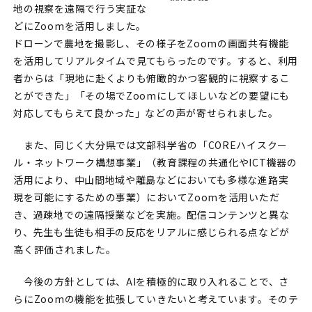
地の視察を遠隔で行う実証な
どにZoomを活用しました。
ドローンで農地を撮影し、その様子をZoomの画面共有機能
を活用してリアルタイムで見てもらったのです。すると、利用
者からは「現地に赴くよりも俯瞰的かつ客観的に視察するこ
とができた」「その場でZoomにしてほしいなどの要望にも
対応してもらえて良かった」などの声が寄せられました。
また、同じく大分県では文部科学省の「COREハイスクー
ル・ネットワーク構想事業」（教育課程の共通化やICT機器の
活用により、中山間地域や離島などにおいても多様な進路実
現を可能にするための事業）においてZoomを活用いただ
き、過疎地での遠隔授業などを実施。配信コンテンツと異な
り、先生も生徒も相手の反応をリアルに感じられる点などが
高く評価されました。
今後の方針としては、AIを積極的に取り入れることで、さ
らにZoomの機能を拡張していきたいと考えています。そのテ