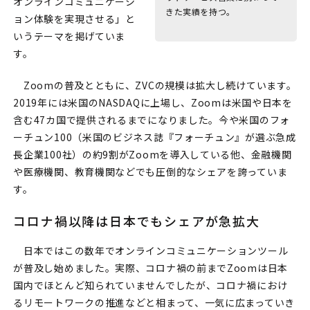
オンラインコミュニケーシ
きた実績を持つ。
ョン体験を実現させる」と
いうテーマを掲げていま
す。
Zoomの普及とともに、ZVCの規模は拡大し続けています。
2019年には米国のNASDAQに上場し、Zoomは米国や日本を
含む47カ国で提供されるまでになりました。今や米国のフォ
ーチュン100（米国のビジネス誌『フォーチュン』が選ぶ急成
長企業100社）の約9割がZoomを導入している他、金融機関
や医療機関、教育機関などでも圧倒的なシェアを誇っていま
す。
コロナ禍以降は日本でもシェアが急拡大
日本ではこの数年でオンラインコミュニケーションツール
が普及し始めました。実際、コロナ禍の前までZoomは日本
国内でほとんど知られていませんでしたが、コロナ禍におけ
るリモートワークの推進などと相まって、一気に広まっていき