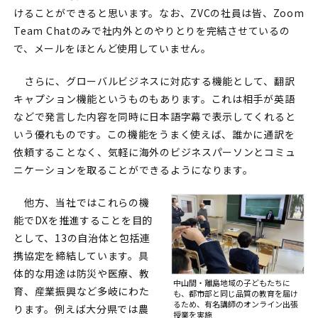
けることができると思います。なお、ZVCの社員は皆、Zoom
Team Chatのみで社内外とのやりとりを完結させているの
で、メールをほとんど使用していません。
さらに、グローバルビジネスに対応する機能として、翻訳
キャプション機能というものもあります。これは相手が英語
などで発言した内容を同時に日本語字幕で表示してくれると
いう優れものです。この機能をうまく使えば、誰かに通訳を
依頼することなく、気軽に海外のビジネスパーソンとコミュ
ニケーションを取ることができるようになります。
他方、当社ではこれらの機
能でDXを推進することを目的
として、13の自治体と包括連
携協定を締結しています。具
体的な用途は防災や医療、教
中山間・離島地域の子どもたちに
育、産業振興など多岐にわた
も、都市部と
同じ品質の教育を届け
るため、有名講師の
オンライン出張
ります。例えば大分県では農
授業を実施