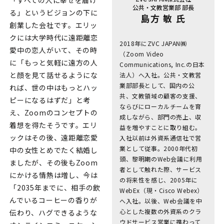
公共・文教営業部 部長
る」というビジョンの下に
島方 敏 氏
創業した会社です。エリッ
クには大学時代に遠距離恋
2018年にZVC JAPAN㈱
愛中の恋人がいて、その時
（Zoom Video
に「もっと気軽に遠方の人
Communications, Inc.の日本
と顔を見て話せるようにな
法人）へ入社。公共・文教営
業部部長として、国内の公
れば、世の中はもっとハッ
共、文教領域の顧客の支援、
ピーになるはずだ」と考
ならびにローカルチームを育
え、Zoomのコンセプトの
成しながら、部門の売上、収
着想を得たそうです。エリ
益を増やすことに取り組む。
ックはその後、遠距離恋愛
入社以前は外資系通信社で営
業として従事。2000年代初
中の女性とめでたく結婚し
頭、黎明期のWeb会議に利用
ましたが、その後もZoom
者として触れた際、サービス
にかける情熱は増し、今は
の将来性を感じ、2005年に
「2035年までに、相手の飲
WebEx（現・Cisco Webex）
んでいるコーヒーの香りが
へ入社。以後、Web会議を中
心とした複数の外資系のクラ
伝わり、ハグできるような
ウドサービス営業に携わって