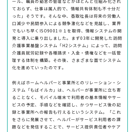
ール、職員の勤怠の管理などがほとんど仕組み化され
ておらず、仕事は属人的で、情報共有体制も不十分だ
った」そうです。そんな中、香取社長は将来の労働人
口減少や民間参入による競争激化などを見越し、業界
でもいち早くISO9001※１を取得、情報システムの開
発と導入に乗り出しました。まず03年に開発した訪問
介護事業基盤システム「H2システム」によって、訪問
介護員就労記録や各種請求・入金・債権などを一括管
理する体制を構築。その後、さまざまな面でシステム
化を進めていったのです。
例えばホームヘルパーと事業所とのリレーション・シ
ステム「もばイルカ」は、ヘルパーが事業所に立ち寄
ることなく、モバイル端末で利用者の基本情報やサー
ビスの予定、手順などを確認し、かつサービス後の記
録と事業所への報告も行えるというシステム。「これ
をさらに発展させて、ヘルパーがサービス利用者の課
題などを発信することで、サービス提供責任者やケア