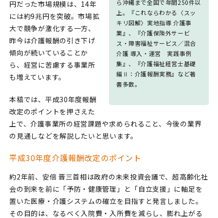
ら沖縄まで全国で年間250件以
円だった市場規模は、14年
上。『これならわかる〈スッ
には約9兆円を突破。市場拡
キリ図解〉実地指導 介護事
大で競争が激化する一方、
業』、『介護保険外サービ
昨今は介護報酬の引き下げ
ス・障害福祉サービス／混合
傾向が続いていることか
介護 導入・運営 実践事例
集』、『介護福祉経営士基礎
ら、経営に苦慮する事業所
編Ⅱ：介護報酬実務』など著
も増えています。
書多数。
本稿では、平成30年度報酬
改定のポイントを押さえた
上で、介護事業所の経営課題や求められること、今後の業界
の見通しなどを解説したいと思います。
平成30年度介護報酬改定のポイント
約2年前、安倍 晋三首相は政府の未来投資会議で、超高齢化社
会の到来を前に「予防・健康管理」と「自立支援」に軸足を
置いた医療・介護システムの確立を目指すと発言しました。
その目的は、なるべく入院費・入所費を減らし、膨れ上がる