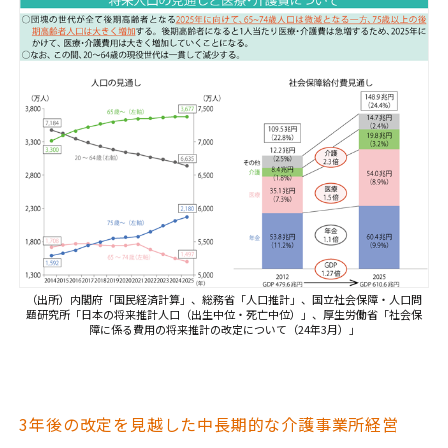
（出所）内閣府「国民経済計算」、総務省「人口推計」、国立社会保障・人口問
題研究所「日本の将来推計人口（出生中位・死亡中位）」、厚生労働省「社会保
障に係る費用の将来推計の改定について（24年3月）」
3年後の改定を見越した中長期的な介護事業所経営