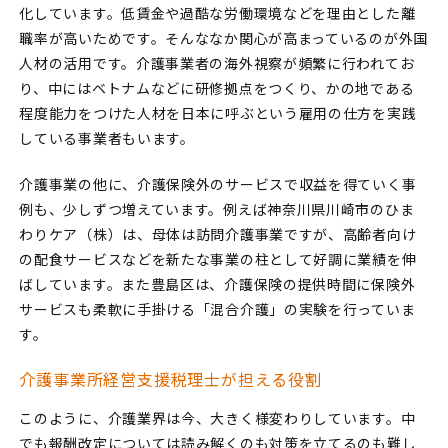
化しています。低賃金や過酷な労働環境などを理由とした離
職率が高いためです。そんななか関心が高まっているのが外国
人材の活用です。介護事業者の海外視察が頻繁に行われてお
り、中にはベトナムなどに研修拠点をつくり、かの地である
程度能力をつけた人材を日本に呼ぶという雇用の仕方を実践
している事業者もいます。
介護事業の他に、介護保険外のサービスで収益を得ていく事
例も、少しずつ増えています。例えば神奈川県川崎市のひま
わりケア（株）は、母体は訪問介護事業ですが、高齢者向け
の配食サービスなどを新たな事業の柱として好調に業績を伸
ばしています。また豊島区は、介護保険の提供時間に保険外
サービスも柔軟に手掛ける「混合介護」の実験を行っていま
す。
介護事業所経営支援税理士が担える役割
このように、介護業界は今、大きく様変わりしています。中
でも報酬改定については読み解くのも対策を立てるのも難し