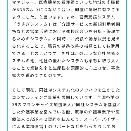
マネジャー、医療機関の看護師といった地域の多職種
がSNSのようにつながり合い、即座に情報共有できる
ようにした」と言います。また、営業支援システム
「うさぎシステム」は「介護サービスの新規利用者開
拓などの営業活動における進捗度合いを分析・管理す
るためのシステム。と同時に、成績や勤怠状況を見え
る化することで、職員の処遇改善の指標としても活用
できる」とのことです。同社はこのような自社開発シ
ステムの他、他社の優れたシステムも柔軟に取り入れ
ることで業務効率と生産性を飛躍的に向上させ、事業
拡大を進めてきたのです。
そして現在、同社はシステム化のノウハウを生かした
コンサルティング事業も展開しています。全国各地の
39のフランチャイズ加盟法人が同社システムを基盤と
した介護事業を営んでいる他、既存の介護事業所や医
療法人とASP※２契約を結んだり、スーパーバイザー
による業務運営上のサポートなどを行ったりしてお