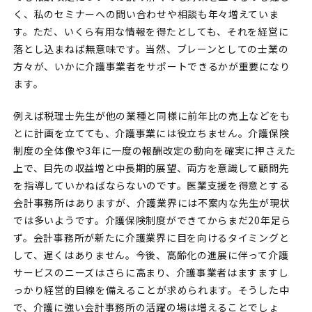
く、私のセミナーへの問い合わせや相談も年々増えていま
す。ただ、いくら有用な情報を得たとしても、それを経営に
落とし込まねば無意味です。当然、ブレーンとしての士業の
方々が、いかに介護事業者をサポートできるかが重要になり
ます。
例えば税理士先生が他の業種と同様に前年比の売上などをも
とに計画を立てても、介護事業には役立ちません。介護保険
制度の全体像や3年に一度の報酬改定の動向を確実に押さえた
上で、目先の収益増と中長期的展望、両方を意識して顧問先
を指導していかねばならないのです。医業支援を得意とする
会計事務所はありますが、介護業界には不案内な先生が現状
では多いようです。介護保険制度ができてからまだ20年足ら
ず。会計事務所が新たに介護業界に目を向けるタイミングと
して、遅くはありません。今後、高齢化の進展に伴って介護
サービスのニーズはさらに高まり、介護事業者はますますし
っかり経営的目線を備えることが求められます。そうした中
で、介護に強い会計事務所の活躍の場は増えることでしょ