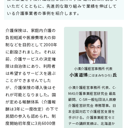
いただくとともに、先進的な取り組みで業績を伸ばして
いる介護事業者の事例を紹介します。
介護保険は、家庭内介護の
負担軽減や医療費増大の抑
制などを目的として2000年
に創設されました。それ以
前、介護サービスの決定権
限は自治体にあり、利用者
小濱介護経営事務所 代表
は希望するサービスを選ぶ
小濱 道博
氏
(こはまみちひろ)
ことができませんでした
が、介護保険の導入後はそ
小濱介護経営事務所 代表、C-
MAS介護事業経営研究会 最高
れが可能となりました。国
顧問、C-SR一般社団法人医療
が定める報酬体系（介護報
介護経営研究会 専務理事。日
酬は3年に一度改定）の下で
本全国対応で介護経営支援を
民間の参入も認められ、制
手がける。介護事業経営セミ
度開始初年度に3兆6000億
ナーの講師実績は、北海道か