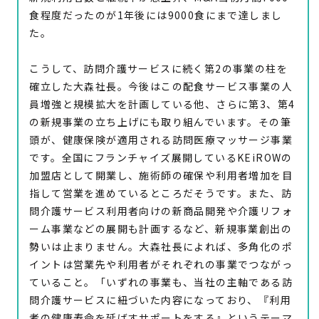
食程度だったのが1年後には9000食にまで達しまし
た。
こうして、訪問介護サービスに続く第2の事業の柱を
確立した大森社長。今後はこの配食サービス事業の人
員増強と規模拡大を計画している他、さらに第3、第4
の新規事業の立ち上げにも取り組んでいます。その筆
頭が、健康保険が適用される訪問医療マッサージ事業
です。全国にフランチャイズ展開しているKEiROWの
加盟店として開業し、施術師の確保や利用者増加を目
指して営業を進めているところだそうです。また、訪
問介護サービス利用者向けの新商品開発や介護リフォ
ーム事業などの展開も計画するなど、新規事業創出の
勢いは止まりません。大森社長によれば、多角化のポ
イントは営業先や利用者がそれぞれの事業でつながっ
ていること。「いずれの事業も、当社の主軸である訪
問介護サービスに紐づいた内容になっており、『利用
者の健康寿命を延ばすサポートをする』というテーマ