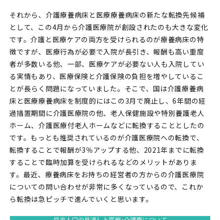
それから、介護療養病床と医療療養病床の新たな転換先候補
として、この4月から介護医療院が創設されたのも大きな変化
です。介護と医療ケアの両方を受けられるのが療養病床の特
徴ですが、医療行為が必要で入院が長引き、報酬も高い重度
者が多数いる他、一部、医療ケアが必要ない人も入院してい
る実情もあり、医療保険と介護保険の負担を増やしているこ
とが長らく問題になっていました。そこで、国は介護療養病
床と医療療養病床を制度的にはこの3月で廃止し、6年間の経
過措置期間に介護医療院の他、老人保健施設や特別養護老人
ホーム、介護医療付老人ホームなどに転換することとしたの
です。もっとも推奨されているのが介護医療院への転換で、
転換することで報酬が3％アップする他、2021年までに転換
することで臨時加算を受けられるなどのメリットがありま
す。最近、療養病床をお持ちの経営者の方からの介護医療院
についての問い合わせが非常に多くなっているので、これか
ら転換は急ピッチで進んでいくと思います。