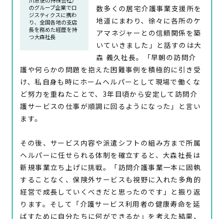
川急便の持株会社）
数多くの居宅介護事業支援所を
のグループ企業でロ
ジスティクスに携わ
地道にまわり、徐々に各所のケ
り、全国各地の支店
長を務めた経歴を持
アマネジャーとの信頼関係を築
つ大森社長
いていきました」と話すのは大
森 義久社長。「早朝の訪問介
護や何らかの問題を抱えた困難事例を積極的に引き受
け、私自身も時にホームヘルパーとして現場で働くな
ど努力を重ねたことで、3年目頃から安定して訪問介
護サービスの仕事が順調に回るようになった」と言い
ます。
その後、サービス内容や派遣シフトの組み方まで所属
ヘルパーに任せられる体制を確立すると、大森社長は
新規事業立ち上げに挑戦。「訪問介護事業一本に固執
することなく、保険外サービスも視野に入れた多角的
経営で成長していくべきだと思ったのです」と振り返
ります。そして「介護サービス利用者の健康寿命を延
ばすために自分たちに何ができるか」を考えた結果、