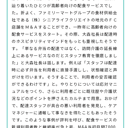
辿り着いたひとつが高齢者向けの配食サービスでし
た。折よく、ファミリーマートグループの食材供給会
社である（株）シニアライフクリエイトの地元のＦＣ
店舗をＭ＆Ａすることができ、一昨年に高齢者向けの
配食サービスをスタート。その際、大森社長は配達時
のホスピタリティマインドをもっとも重視したそうで
す。「単なる弁当の配達ではなく、訪問介護の延長線
上にあるサービスなのだとスタッフ教育を徹底しまし
た」と大森社長は話します。例えば「スタッフは配達
時に必ず弁当を利用者に直接手渡しし、状態確認と声
がけを行います。そうすることで、利用者の安否確認
ができるわけです」と。やりとりについては応対マニ
ュアルをつくり、さらに利用者ごとに既往歴や介護状
況などのポイントを押さえたカルテまで用意。おかげ
で、配達スタッフが具合の悪い利用者を発見し、ケア
マネジャーに通報して事なきを得たこともあったそう
です。このような事例が評判を呼び、配食サービスの
新規利用者数と継続率が急上昇、M&A当初月間7000