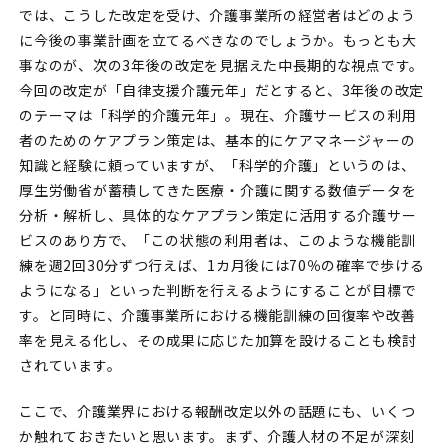
では、こうした改定を受け、介護事業所の経営者はどのよう
に今後の事業計画を立てるべきなのでしょうか。もっとも大
事なのが、次の3年後の改定を見据えた中長期的な視点です。
今回の改定が「自律支援介護元年」だとすると、3年後の改定
のテーマは「科学的介護元年」。現在、介護サービスの利用
者のためのケアプラン策定は、基本的にケアマネージャーの
知識と経験に頼っていますが、「科学的介護」というのは、
厚生労働省が蓄積してきた医療・介護に関する数値データを
分析・解析し、具体的なケアプラン策定に活用する介護サー
ビスのあり方で、「この状態の利用者は、このような機能訓
練を週2回30分ずつ行えば、1カ月後には70％の確率で歩ける
ようになる」といった判断を行えるようにすることが目標で
す。と同時に、介護事業所における機能訓練の回復率や改善
率を見える化し、その成果に応じた加算を設けることも検討
されています。
ここで、介護業界における報酬改定以外の話題にも、いくつ
か触れておきたいと思います。まず、介護人材の不足が深刻