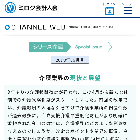
ページトップ
ログイン
メニュー
ミロク会計人会 MIROKU
ACCOUNTING PERSON
ASSOCIATION
2018年06月号
介護業界の
現状と展望
3年ぶりの介護報酬改定が行われ、この4月から新たな体
制での介護保険制度がスタートしました。前回の改定で
は、介護報酬の大幅な引き下げで介護事業所の倒産件数
が過去最多に。自立支援介護や重度化防止がより明確に
重視された今回の改定は、介護業界にどのような影響を
与えるのでしょうか。改定のポイントや業界の概況、今
後の展望を小濱介護経営事務所の小濱 道博氏に解説して