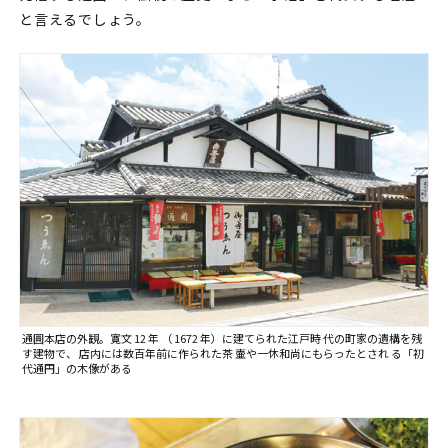
と言えるでしょう。
通圓本店の外観。寛文 12 年 （ 1672 年）に建てられた江戸時 代の町家の遺構を残
す建物で、 店内には数百年前に作られた茶 壷や一休和尚にもらったとされ る「初
代通円」の木像がある