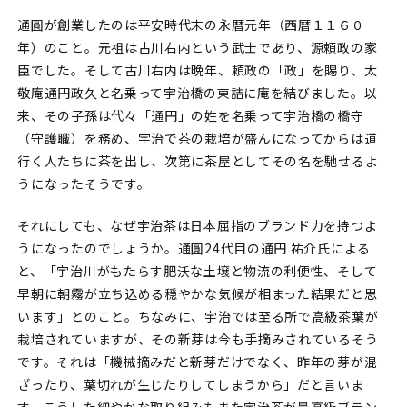
通圓が創業したのは平安時代末の永暦元年（西暦１１６０
年）のこと。元祖は古川右内という武士であり、源頼政の家
臣でした。そして古川右内は晩年、頼政の「政」を賜り、太
敬庵通円政久と名乗って宇治橋の東詰に庵を結びました。以
来、その子孫は代々「通円」の姓を名乗って宇治橋の橋守
（守護職）を務め、宇治で茶の栽培が盛んになってからは道
行く人たちに茶を出し、次第に茶屋としてその名を馳せるよ
うになったそうです。
それにしても、なぜ宇治茶は日本屈指のブランド力を持つよ
うになったのでしょうか。通圓24代目の通円 祐介氏による
と、「宇治川がもたらす肥沃な土壌と物流の利便性、そして
早朝に朝霧が立ち込める穏やかな気候が相まった結果だと思
います」とのこと。ちなみに、宇治では至る所で高級茶葉が
栽培されていますが、その新芽は今も手摘みされているそう
です。それは「機械摘みだと新芽だけでなく、昨年の芽が混
ざったり、葉切れが生じたりしてしまうから」だと言いま
す。こうした細やかな取り組みもまた宇治茶が最高級ブラン