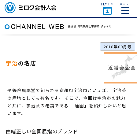
ページトップ
ログイン
メニュー
ミロク会計人会 MIROKU
ACCOUNTING PERSON
ASSOCIATION
2018年09月号
宇治
の名店
近畿会企画
平等院鳳凰堂で知られる京都府宇治市といえば、 宇治茶
の産地としても有名です。 そこで、今回は宇治市の魅力
と共に、宇治茶の老舗である 「通圓」を紹介したいと思
います。
由緒正しい全国屈指のブランド