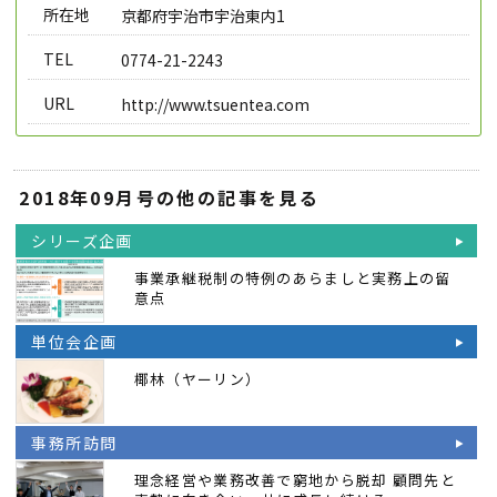
所在地
京都府宇治市宇治東内1
TEL
0774-21-2243
URL
http://www.tsuentea.com
2018年09月号の他の記事を見る
シリーズ企画
事業承継税制の特例のあらましと実務上の留
意点
単位会企画
椰林（ヤーリン）
事務所訪問
理念経営や業務改善で窮地から脱却 顧問先と