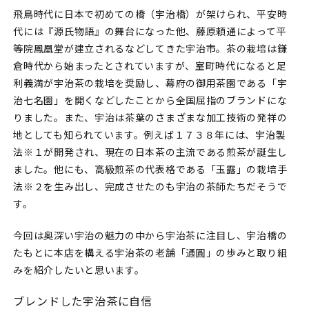
飛鳥時代に日本で初めての橋（宇治橋）が架けられ、平安時
代には『源氏物語』の舞台になった他、藤原頼通によって平
等院鳳凰堂が建立されるなどしてきた宇治市。茶の栽培は鎌
倉時代から始まったとされていますが、室町時代になると足
利義満が宇治茶の栽培を奨励し、幕府の御用茶園である「宇
治七名園」を開くなどしたことから全国屈指のブランドにな
りました。また、宇治は茶葉のさまざまな加工技術の発祥の
地としても知られています。例えば１７３８年には、宇治製
法※１が開発され、現在の日本茶の主流である煎茶が誕生し
ました。他にも、高級煎茶の代表格である「玉露」の栽培手
法※２を生み出し、完成させたのも宇治の茶師たちだそうで
す。
今回は奥深い宇治の魅力の中から宇治茶に注目し、宇治橋の
たもとに本店を構える宇治茶の老舗「通圓」の歩みと取り組
みを紹介したいと思います。
ブレンドした宇治茶に自信