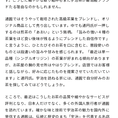
ドたる理由なのかもしれません。
通圓ではそうやって栽培された高級茶葉をブレンドし、オリ
ジナル商品として売り出しています。中でも通円氏が一押し
するのは煎茶の「あおい」という銘柄。「旨みの強い４種の
茶葉をほど良い後味が残るようにブレンドした自信作です」
と言うように、ひとたびそのお茶を口に含むと、普段使いの
ものとは段違いの旨みや甘みを感じられます。「最近は単一
品種（シングルオリジン）の茶葉が好まれる傾向があります
が、お茶屋の腕の見せ所はやはりブレンド。店頭ではお客様
と話しながら、好みに応じたものを提案させていただいてい
ます」と通円氏。宇治を訪ねる折には、通圓で自分好みのお
茶を探してみてはどうでしょうか。
ところで、最近はこうしたお茶の品質や細やかなサービスが
評判となり、日本人だけでなく、多くの外国人旅行者が通圓
を訪れています。確かな味と技術で宇治茶の魅力を国内外に
発信する通圓は、伝統と歴史のまち「宇治」を代表する名店