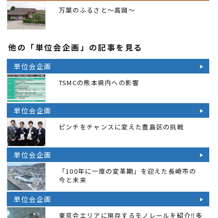
万葉のふるさと～高岡～
他の「単位会企画」の記事を見る
単位会企画
TSMCの熊本県内への影響
単位会企画
ピンチをチャンスに変えた豊島区の挑戦
単位会企画
「100年に一度の変革期」を迎えた長崎市の
今と未来
単位会企画
東京会エリアに現存するモノレールを紹介‼多