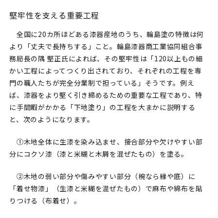
堅牢性を支える重要工程
全国に20カ所ほどある漆器産地のうち、輪島塗の特徴は何
より「丈夫で長持ちする」こと。輪島漆器商工業協同組合事
務局長の隅 堅正氏によれば、その堅牢性は「120以上もの細
かい工程によってつくり出されており、それぞれの工程を専
門の職人たちが完全分業制で担っている」そうです。例え
ば、漆器をより堅く引き締めるための重要な工程であり、特
に手間暇がかかる「下地塗り」の工程を大まかに説明する
と、次のようになります。
①木地全体に生漆を染み込ませ、接合部分や欠けやすい部
分にコクソ漆（漆と米糊と木屑を混ぜたもの）を塗る。
②木地の弱い部分や傷みやすい部分（椀なら縁や底）に
「着せ物漆」（生漆と米糊を混ぜたもの）で麻布や綿布を貼
りつける（布着せ）。