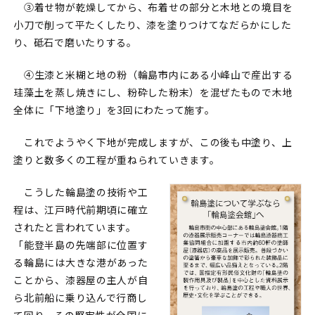
③着せ物が乾燥してから、布着せの部分と木地との境目を
小刀で削って平たくしたり、漆を塗りつけてなだらかにした
り、砥石で磨いたりする。
④生漆と米糊と地の粉（輪島市内にある小峰山で産出する
珪藻土を蒸し焼きにし、粉砕した粉末）を混ぜたもので木地
全体に「下地塗り」を3回にわたって施す。
これでようやく下地が完成しますが、この後も中塗り、上
塗りと数多くの工程が重ねられていきます。
こうした輪島塗の技術や工
程は、江戸時代前期頃に確立
されたと言われています。
「能登半島の先端部に位置す
る輪島には大きな港があった
ことから、漆器屋の主人が自
ら北前船に乗り込んで行商し
て回り、その堅牢性が全国に