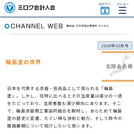
ページトップ
ログイン
メニュー
ミロク会計人会 MIROKU
ACCOUNTING PERSON
ASSOCIATION
2020年02月号
輪島塗の世界
北陸会企画
日本を代表する漆器・芸術品として知られる「輪島
塗」。しかし、往時に比べるとその生産量は減少の一途
をたどっており、生産者数も減少傾向にあります。そこ
で、輪島漆器商工業協同組合を取材し、あらためて輪島
塗の歴史と変遷、たぐい稀な技術と魅力、そして昨今の
販路展開について紹介したいと思います。